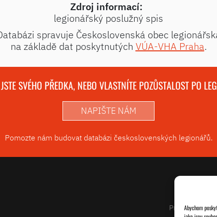
Zdroj informací:
legionářský poslužný spis
Databázi spravuje Československá obec legionářsk
na základě dat poskytnutých
VÚA-VHA Praha
.
 JSTE SVÉHO PŘEDKA, NEBO VLASTNÍTE POZŮSTALOST PO LE
NAPIŠTE NÁM
Pomozte nám budovat databázi československých legionářů.
Projekty
Abychom poskytl
jako jsou soubo