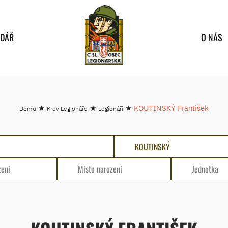
NDÁŘ
O NÁS
★
★
★
KOUTINSKÝ František
Domů
Krev Legionáře
Legionáři