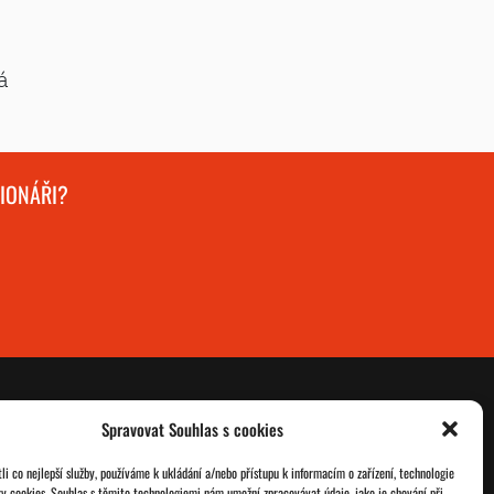
á
GIONÁŘI?
Spravovat Souhlas s cookies
O nás
Databáze legionářů
i co nejlepší služby, používáme k ukládání a/nebo přístupu k informacím o zařízení, technologie
ry cookies. Souhlas s těmito technologiemi nám umožní zpracovávat údaje, jako je chování při