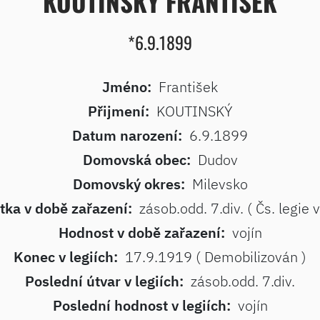
KOUTINSKÝ FRANTIŠEK
*6.9.1899
Jméno:
František
Přijmení:
KOUTINSKÝ
Datum narození:
6.9.1899
Domovská obec:
Dudov
Domovský okres:
Milevsko
tka v době zařazení:
zásob.odd. 7.div. ( Čs. legie v 
Hodnost v době zařazení:
vojín
Konec v legiích:
17.9.1919 ( Demobilizován )
Poslední útvar v legiích:
zásob.odd. 7.div.
Poslední hodnost v legiích:
vojín