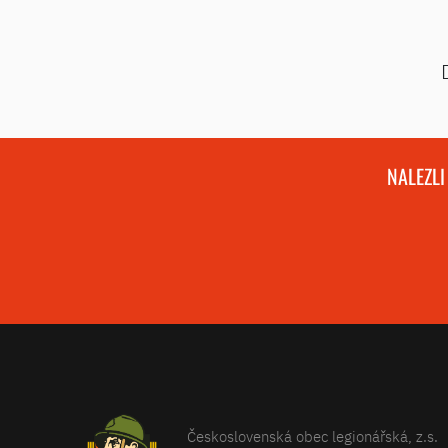
NALEZLI
Československá obec legionářská, z.s.