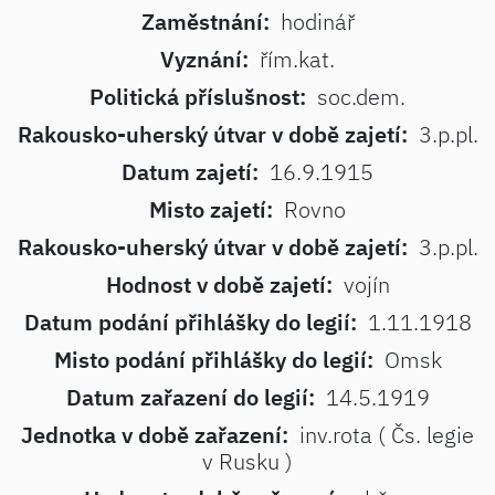
Zaměstnání:
hodinář
Vyznání:
řím.kat.
Politická příslušnost:
soc.dem.
Rakousko-uherský útvar v době zajetí:
3.p.pl.
Datum zajetí:
16.9.1915
Misto zajetí:
Rovno
Rakousko-uherský útvar v době zajetí:
3.p.pl.
Hodnost v době zajetí:
vojín
Datum podání přihlášky do legií:
1.11.1918
Misto podání přihlášky do legií:
Omsk
Datum zařazení do legií:
14.5.1919
Jednotka v době zařazení:
inv.rota ( Čs. legie
v Rusku )