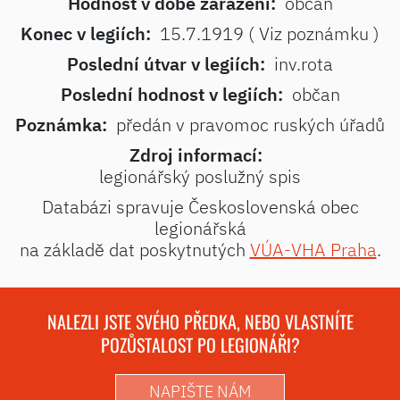
Hodnost v době zařazení:
občan
Konec v legiích:
15.7.1919 ( Viz poznámku )
Poslední útvar v legiích:
inv.rota
Poslední hodnost v legiích:
občan
Poznámka:
předán v pravomoc ruských úřadů
Zdroj informací:
legionářský poslužný spis
Databázi spravuje Československá obec
legionářská
na základě dat poskytnutých
VÚA-VHA Praha
.
NALEZLI JSTE SVÉHO PŘEDKA, NEBO VLASTNÍTE
POZŮSTALOST PO LEGIONÁŘI?
NAPIŠTE NÁM