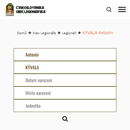
menu
ČESKOSLOVENSKÁ
OBEC LEGIONÁŘSKÁ
★
★
★
KÝVALA Antonín
Domů
Krev Legionáře
Legionáři