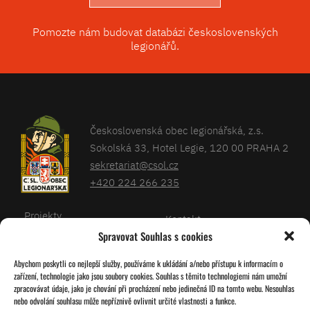
Pomozte nám budovat databázi československých
legionářů.
Československá obec legionářská, z.s.
Sokolská 33, Hotel Legie, 120 00 PRAHA 2
sekretariat@csol.cz
+420 224 266 235
Projekty
Kontakt
Spravovat Souhlas s cookies
Články
Databáze legionářů
Abychom poskytli co nejlepší služby, používáme k ukládání a/nebo přístupu k informacím o
Kalendář
Pro členy
zařízení, technologie jako jsou soubory cookies. Souhlas s těmito technologiemi nám umožní
O nás
zpracovávat údaje, jako je chování při procházení nebo jedinečná ID na tomto webu. Nesouhlas
Zásady cookies
nebo odvolání souhlasu může nepříznivě ovlivnit určité vlastnosti a funkce.