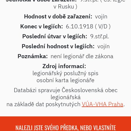
v Rusku )
Hodnost v době zařazení:
vojín
Konec v legiích:
6.10.1918 ( V/D )
Poslední útvar v legiích:
9.stř.pl.
Poslední hodnost v legiích:
vojín
Poznámka:
není legionář dle zákona
Zdroj informací:
legionářský poslužný spis
osobní karta legionáře
Databázi spravuje Československá obec
legionářská
na základě dat poskytnutých
VÚA-VHA Praha
.
NALEZLI JSTE SVÉHO PŘEDKA, NEBO VLASTNÍTE