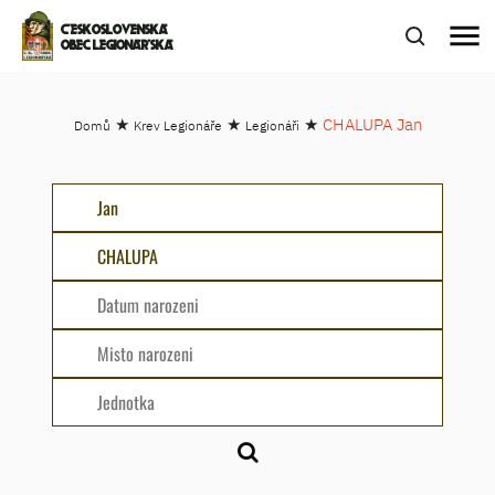
menu
ČESKOSLOVENSKÁ
OBEC LEGIONÁŘSKÁ
★
★
★
CHALUPA Jan
Domů
Krev Legionáře
Legionáři