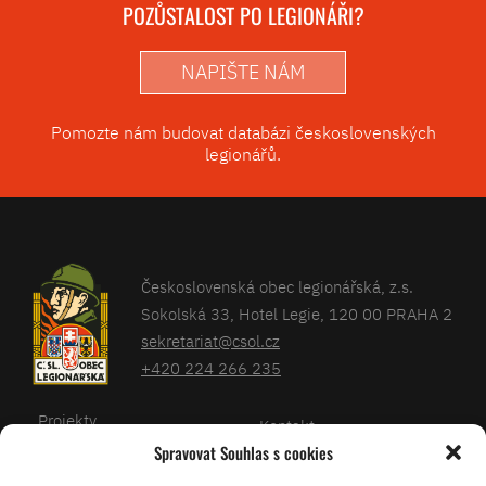
POZŮSTALOST PO LEGIONÁŘI?
NAPIŠTE NÁM
Pomozte nám budovat databázi československých
legionářů.
Československá obec legionářská, z.s.
Sokolská 33, Hotel Legie, 120 00 PRAHA 2
sekretariat@csol.cz
+420 224 266 235
Projekty
Kontakt
Spravovat Souhlas s cookies
Články
Databáze legionářů