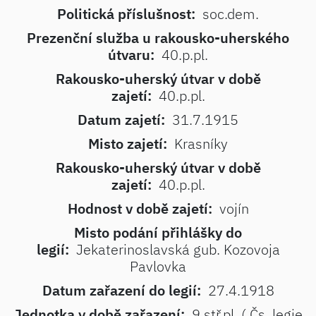
Politická příslušnost:
soc.dem.
Prezenční služba u rakousko-uherského
útvaru:
40.p.pl.
Rakousko-uherský útvar v době
zajetí:
40.p.pl.
Datum zajetí:
31.7.1915
Misto zajetí:
Krasníky
Rakousko-uherský útvar v době
zajetí:
40.p.pl.
Hodnost v době zajetí:
vojín
Misto podání přihlášky do
legií:
Jekaterinoslavská gub. Kozovoja
Pavlovka
Datum zařazení do legií:
27.4.1918
Jednotka v době zařazení:
9.stř.pl. ( Čs. legie