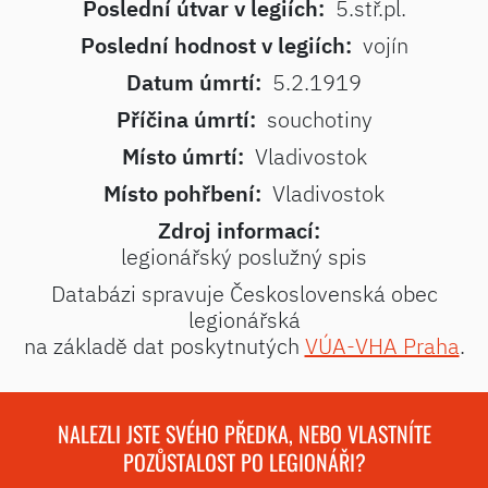
Poslední útvar v legiích:
5.stř.pl.
Poslední hodnost v legiích:
vojín
Datum úmrtí:
5.2.1919
Příčina úmrtí:
souchotiny
Místo úmrtí:
Vladivostok
Místo pohřbení:
Vladivostok
Zdroj informací:
legionářský poslužný spis
Databázi spravuje Československá obec
legionářská
na základě dat poskytnutých
VÚA-VHA Praha
.
NALEZLI JSTE SVÉHO PŘEDKA, NEBO VLASTNÍTE
POZŮSTALOST PO LEGIONÁŘI?