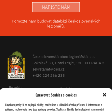
NAPIŠTE NÁM
Pomozte nám budovat databázi československých
legionářů.
Československá obec legionářská, z.s.
Sokolská 33, Hotel Legie, 120 00 PRAHA 2
sekretariat@csol.cz
+420 224 266 235
Projekty
Kontakt
Spravovat Souhlas s cookies
Články
Databáze legionářů
Abychom poskytli co nejlepší služby, používáme k ukládání a/nebo přístupu k informacím o
Kalendář
Pro členy
zařízení, technologie jako jsou soubory cookies. Souhlas s těmito technologiemi nám umožní