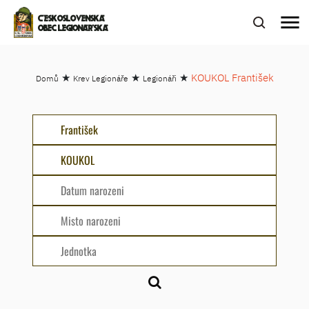
menu
ČESKOSLOVENSKÁ
OBEC LEGIONÁŘSKÁ
★
★
★
KOUKOL František
Domů
Krev Legionáře
Legionáři