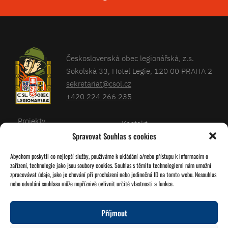
Československá obec legionářská, z.s.
Sokolská 33, Hotel Legie, 120 00 PRAHA 2
sekretariat@csol.cz
+420 224 266 235
Projekty
Kontakt
Spravovat Souhlas s cookies
Články
Databáze legionářů
Abychom poskytli co nejlepší služby, používáme k ukládání a/nebo přístupu k informacím o
Kalendář
Pro členy
zařízení, technologie jako jsou soubory cookies. Souhlas s těmito technologiemi nám umožní
O nás
zpracovávat údaje, jako je chování při procházení nebo jedinečná ID na tomto webu. Nesouhlas
Zásady cookies
nebo odvolání souhlasu může nepříznivě ovlivnit určité vlastnosti a funkce.
Jednoty ČSOL
Příjmout
Sledujte nás!