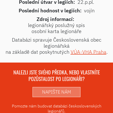
Poslední útvar v legiích:
22.p.pl.
Poslední hodnost v legiích:
vojín
Zdroj informací:
legionářský poslužný spis
osobní karta legionáře
Databázi spravuje Československá obec
legionářská
na základě dat poskytnutých
VÚA-VHA Praha
.
NALEZLI JSTE SVÉHO PŘEDKA, NEBO VLASTNÍTE
POZŮSTALOST PO LEGIONÁŘI?
NAPIŠTE NÁM
Pomozte nám budovat databázi československých
legionářů.