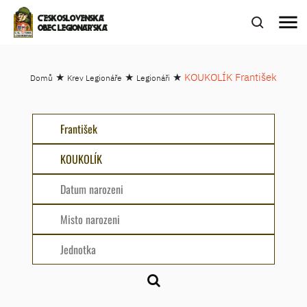
menu
ČESKOSLOVENSKÁ
OBEC LEGIONÁŘSKÁ
★
★
★
KOUKOLÍK František
Domů
Krev Legionáře
Legionáři