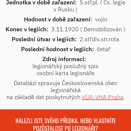
Jednotka v době zařazení:
5.stř.pl. ( Čs. legie
v Rusku )
Hodnost v době zařazení:
vojín
Konec v legiích:
3.11.1920 ( Demobilizován )
Poslední útvar v legiích:
2.stř.div.str.rota
Poslední hodnost v legiích:
četař
Zdroj informací:
legionářský poslužný spis
osobní karta legionáře
Databázi spravuje Československá obec
legionářská
na základě dat poskytnutých
VÚA-VHA Praha
.
NALEZLI JSTE SVÉHO PŘEDKA, NEBO VLASTNÍTE
POZŮSTALOST PO LEGIONÁŘI?