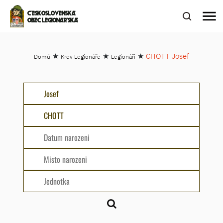
menu
ČESKOSLOVENSKÁ
OBEC LEGIONÁŘSKÁ
★
★
★
CHOTT Josef
Domů
Krev Legionáře
Legionáři