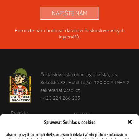
NAPIŠTE NÁM
Pomozte nám budovat databázi československých
legionářů.
Československá obec legionářská, z.s.
Sokolská 33, Hotel Legie, 120 00 PRAHA 2
sekretariat@csol.cz
+420 224 266 235
Projekty
Kontakt
Spravovat Souhlas s cookies
Články
Databáze legionářů
Abychom poskytli co nejlepší služby, používáme k ukládání a/nebo přístupu k informacím o
Kalendář
Pro členy