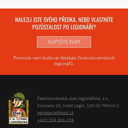
NALEZLI JSTE SVÉHO PŘEDKA, NEBO VLASTNÍTE
POZŮSTALOST PO LEGIONÁŘI?
NAPIŠTE NÁM
Pomozte nám budovat databázi československých
legionářů.
Československá obec legionářská, z.s.
Sokolská 33, Hotel Legie, 120 00 PRAHA 2
sekretariat@csol.cz
+420 224 266 235