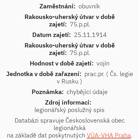
Zaměstnání:
obuvník
Rakousko-uherský útvar v době
zajetí:
75.p.pl.
Datum zajetí:
25.11.1914
Rakousko-uherský útvar v době
zajetí:
75.p.pl.
Hodnost v době zajetí:
vojín
Jednotka v době zařazení:
prac.pr. ( Čs. legie
v Rusku )
Poznámka:
chybějící údaje
Zdroj informací:
legionářský poslužný spis
Databázi spravuje Československá obec
legionářská
na základě dat poskytnutých
VÚA-VHA Praha
.