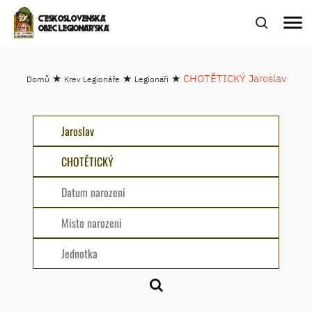
menu
ČESKOSLOVENSKÁ
OBEC LEGIONÁŘSKÁ
★
★
★
CHOTĚTICKÝ Jaroslav
Domů
Krev Legionáře
Legionáři