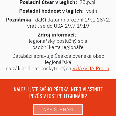
Poslední útvar v legiích:
23.p.pl.
Poslední hodnost v legiích:
vojín
Poznámka:
další datum narození 29.1.1872,
vrátil se do USA 29.7.1919
Zdroj informací:
legionářský poslužný spis
osobní karta legionáře
Databázi spravuje Československá obec
legionářská
na základě dat poskytnutých
VÚA-VHA Praha
.
NALEZLI JSTE SVÉHO PŘEDKA, NEBO VLASTNÍTE
POZŮSTALOST PO LEGIONÁŘI?
NAPIŠTE NÁM