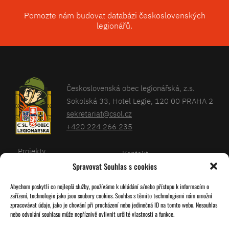
Pomozte nám budovat databázi československých
legionářů.
Československá obec legionářská, z.s.
Sokolská 33, Hotel Legie, 120 00 PRAHA 2
sekretariat@csol.cz
+420 224 266 235
Projekty
Kontakt
Spravovat Souhlas s cookies
Články
Databáze legionářů
Abychom poskytli co nejlepší služby, používáme k ukládání a/nebo přístupu k informacím o
Kalendář
Pro členy
zařízení, technologie jako jsou soubory cookies. Souhlas s těmito technologiemi nám umožní
O nás
zpracovávat údaje, jako je chování při procházení nebo jedinečná ID na tomto webu. Nesouhlas
Zásady cookies
nebo odvolání souhlasu může nepříznivě ovlivnit určité vlastnosti a funkce.
Jednoty ČSOL