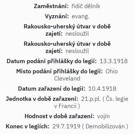
Zaměstnání:
řidič dělník
Vyznání:
evang.
Rakousko-uherský útvar v době
zajetí:
nesloužil
Rakousko-uherský útvar v době
zajetí:
nesloužil
Datum podání přihlášky do legií:
13.3.1918
Misto podání přihlášky do legií:
Ohio
Cleveland
Datum zařazení do legií:
10.4.1918
Jednotka v době zařazení:
21.p.pl. ( Čs. legie
v Francii )
Hodnost v době zařazení:
vojín
Konec v legiích:
29.7.1919 ( Demobilizován )