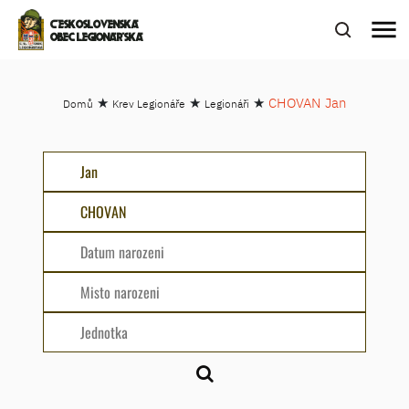
menu
ČESKOSLOVENSKÁ
OBEC LEGIONÁŘSKÁ
★
★
★
CHOVAN Jan
Domů
Krev Legionáře
Legionáři