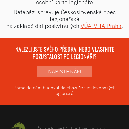
osobní karta legionáře
Databázi spravuje Československá obec
legionářská
na základě dat poskytnutých
VÚA-VHA Praha
.
NALEZLI JSTE SVÉHO PŘEDKA, NEBO VLASTNÍTE
POZŮSTALOST PO LEGIONÁŘI?
NAPIŠTE NÁM
Pomozte nám budovat databázi československých
legionářů.
Československá obec legionářská, z.s.