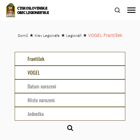
menu
ČESKOSLOVENSKÁ
OBEC LEGIONÁŘSKÁ
★
★
★
VOGEL František
Domů
Krev Legionáře
Legionáři