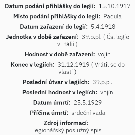
Datum podání přihlášky do legií:
15.10.1917
Misto podání přihlášky do legií:
Padula
Datum zařazení do legií:
5.4.1918
Jednotka v době zařazení:
39.p.pl. ( Čs. legie
v Itálii )
Hodnost v době zařazení:
vojín
Konec v legiích:
31.12.1919 ( Vrátil se do
vlasti )
Poslední útvar v legiích:
39.p.pl.
Poslední hodnost v legiích:
vojín
Datum úmrtí:
25.5.1929
Příčina úmrtí:
srdeční vada
Zdroj informací:
legionářský poslužný spis