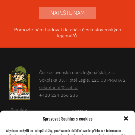
NAPIŠTE NÁM
Pomozte nám budovat databázi československých
legionářů.
Československá obec legionářská, z.s.
Sokolská 33, Hotel Legie, 120 00 PRAHA 2
sekretariat@csol.cz
+420 224 266 235
Projekty
Kontakt
Spravovat Souhlas s cookies
Články
Databáze legionářů
Abychom poskytli co nejlepší služby, používáme k ukládání a/nebo přístupu k informacím o
Kalendář
Pro členy