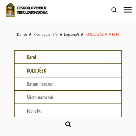
menu
ČESKOSLOVENSKÁ
OBEC LEGIONÁŘSKÁ
★
★
★
KOLOUŠEK Karel
Domů
Krev Legionáře
Legionáři