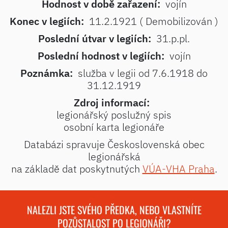
Hodnost v době zařazení:
vojín
Konec v legiích:
11.2.1921 ( Demobilizován )
Poslední útvar v legiích:
31.p.pl.
Poslední hodnost v legiích:
vojín
Poznámka:
služba v legii od 7.6.1918 do
31.12.1919
Zdroj informací:
legionářský poslužný spis
osobní karta legionáře
Databázi spravuje Československá obec
legionářská
na základě dat poskytnutých
VÚA-VHA Praha
.
NALEZLI JSTE SVÉHO PŘEDKA, NEBO VLASTNÍTE
POZŮSTALOST PO LEGIONÁŘI?