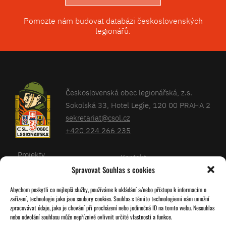
Pomozte nám budovat databázi československých
legionářů.
Československá obec legionářská, z.s.
Sokolská 33, Hotel Legie, 120 00 PRAHA 2
sekretariat@csol.cz
+420 224 266 235
Projekty
Kontakt
Spravovat Souhlas s cookies
Články
Databáze legionářů
Abychom poskytli co nejlepší služby, používáme k ukládání a/nebo přístupu k informacím o
Kalendář
Pro členy
zařízení, technologie jako jsou soubory cookies. Souhlas s těmito technologiemi nám umožní
O nás
zpracovávat údaje, jako je chování při procházení nebo jedinečná ID na tomto webu. Nesouhlas
Zásady cookies
nebo odvolání souhlasu může nepříznivě ovlivnit určité vlastnosti a funkce.
Jednoty ČSOL