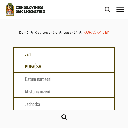
menu
ČESKOSLOVENSKÁ
OBEC LEGIONÁŘSKÁ
★
★
★
KOPAČKA Jan
Domů
Krev Legionáře
Legionáři