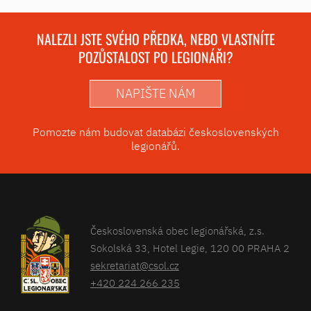
NALEZLI JSTE SVÉHO PŘEDKA, NEBO VLASTNÍTE
POZŮSTALOST PO LEGIONÁŘI?
NAPIŠTE NÁM
Pomozte nám budovat databázi československých
legionářů.
Československá obec legionářská, z.s.
Sokolská 33, Hotel Legie, 120 00 PRAHA 2
sekretariat@csol.cz
+420 224 266 235