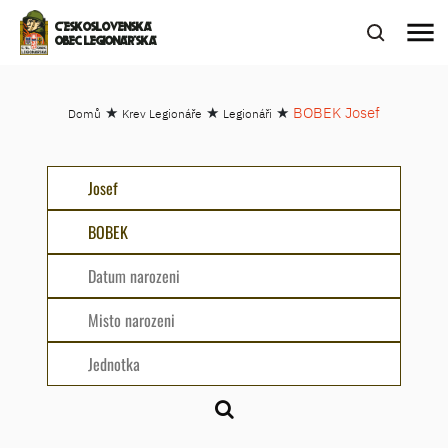
menu
ČESKOSLOVENSKÁ
OBEC LEGIONÁŘSKÁ
★
★
★
BOBEK Josef
Domů
Krev Legionáře
Legionáři