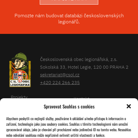
Pomozte nám budovat databázi československých
legionářů.
Československá obec legionářská, z.s.
Sokolská 33, Hotel Legie, 120 00 PRAHA 2
sekretariat@csol.cz
+420 224 266 235
Projekty
Kontakt
Spravovat Souhlas s cookies
Články
Databáze legionářů
Abychom poskytli co nejlepší služby, používáme k ukládání a/nebo přístupu k informacím o
Kalendář
Pro členy
zařízení, technologie jako jsou soubory cookies. Souhlas s těmito technologiemi nám umožní
O nás
zpracovávat údaje, jako je chování při procházení nebo jedinečná ID na tomto webu. Nesouhlas
Zásady cookies
nebo odvolání souhlasu může nepříznivě ovlivnit určité vlastnosti a funkce.