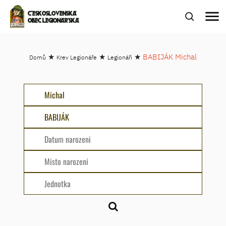
menu
ČESKOSLOVENSKÁ
OBEC LEGIONÁŘSKÁ
★
★
★
BABIJÁK Michal
Domů
Krev Legionáře
Legionáři