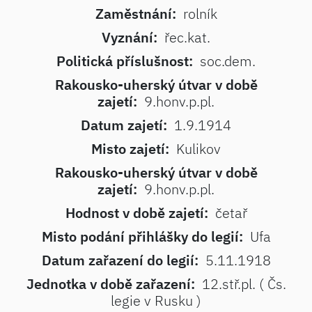
Zaměstnání:
rolník
Vyznání:
řec.kat.
Politická příslušnost:
soc.dem.
Rakousko-uherský útvar v době
zajetí:
9.honv.p.pl.
Datum zajetí:
1.9.1914
Misto zajetí:
Kulikov
Rakousko-uherský útvar v době
zajetí:
9.honv.p.pl.
Hodnost v době zajetí:
četař
Misto podání přihlášky do legií:
Ufa
Datum zařazení do legií:
5.11.1918
Jednotka v době zařazení:
12.stř.pl. ( Čs.
legie v Rusku )