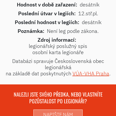
Hodnost v době zařazení:
desátník
Poslední útvar v legiích:
12.stř.pl.
Poslední hodnost v legiích:
desátník
Poznámka:
Není leg podle zákona.
Zdroj informací:
legionářský poslužný spis
osobní karta legionáře
Databázi spravuje Československá obec
legionářská
na základě dat poskytnutých
VÚA-VHA Praha
.
NALEZLI JSTE SVÉHO PŘEDKA, NEBO VLASTNÍTE
POZŮSTALOST PO LEGIONÁŘI?
NAPIŠTE NÁM