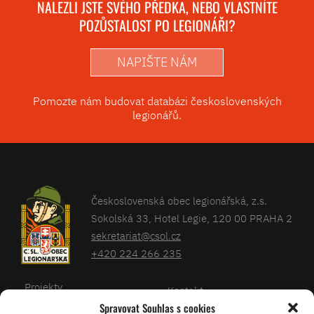
NALEZLI JSTE SVÉHO PŘEDKA, NEBO VLASTNÍTE
POZŮSTALOST PO LEGIONÁŘI?
NAPIŠTE NÁM
Pomozte nám budovat databázi československých
legionářů.
Československá obec legionářská, z.s.
Sokolská 33, Hotel Legie, 120 00 PRAHA 2
sekretariat@csol.cz
+420 224 266 235
Projekty
Kontakt
Spravovat Souhlas s cookies
Články