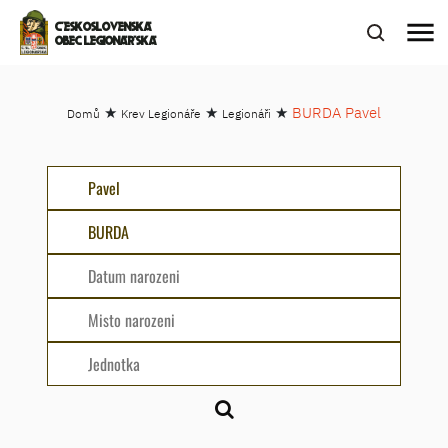
menu
ČESKOSLOVENSKÁ
OBEC LEGIONÁŘSKÁ
★
★
★
BURDA Pavel
Domů
Krev Legionáře
Legionáři