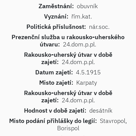
Zaměstnání:
obuvník
Vyznání:
řím.kat.
Politická příslušnost:
nár.soc.
Prezenční služba u rakousko-uherského
útvaru:
24.dom.p.pl.
Rakousko-uherský útvar v době
zajetí:
24.dom.p.pl.
Datum zajetí:
4.5.1915
Misto zajetí:
Karpaty
Rakousko-uherský útvar v době
zajetí:
24.dom.p.pl.
Hodnost v době zajetí:
desátník
Misto podání přihlášky do legií:
Stavropol,
Borispol