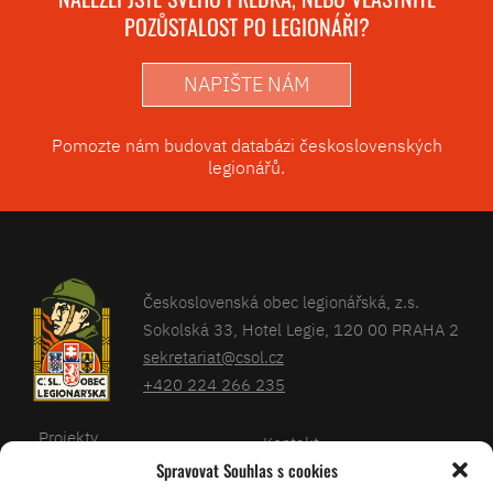
POZŮSTALOST PO LEGIONÁŘI?
NAPIŠTE NÁM
Pomozte nám budovat databázi československých
legionářů.
Československá obec legionářská, z.s.
Sokolská 33, Hotel Legie, 120 00 PRAHA 2
sekretariat@csol.cz
+420 224 266 235
Projekty
Kontakt
Spravovat Souhlas s cookies
Články
Databáze legionářů