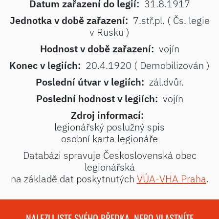
Datum zařazení do legií:
31.8.1917
Jednotka v době zařazení:
7.stř.pl. ( Čs. legie
v Rusku )
Hodnost v době zařazení:
vojín
Konec v legiích:
20.4.1920 ( Demobilizován )
Poslední útvar v legiích:
zál.dvůr.
Poslední hodnost v legiích:
vojín
Zdroj informací:
legionářský poslužný spis
osobní karta legionáře
Databázi spravuje Československá obec
legionářská
na základě dat poskytnutých
VÚA-VHA Praha
.
NALEZLI JSTE SVÉHO PŘEDKA, NEBO VLASTNÍTE