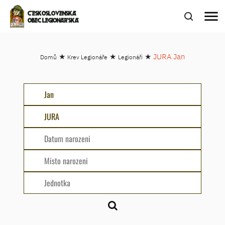
menu
ČESKOSLOVENSKÁ
OBEC LEGIONÁŘSKÁ
★
★
★
JURA Jan
Domů
Krev Legionáře
Legionáři