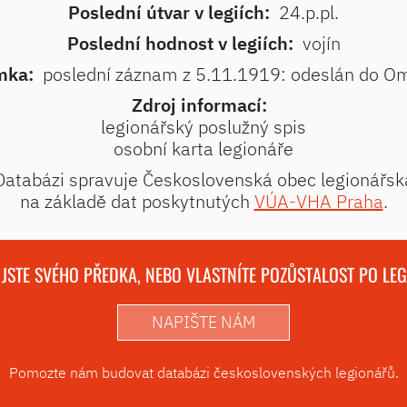
Poslední útvar v legiích:
24.p.pl.
Poslední hodnost v legiích:
vojín
mka:
poslední záznam z 5.11.1919: odeslán do O
Zdroj informací:
legionářský poslužný spis
osobní karta legionáře
Databázi spravuje Československá obec legionářsk
na základě dat poskytnutých
VÚA-VHA Praha
.
 JSTE SVÉHO PŘEDKA, NEBO VLASTNÍTE POZŮSTALOST PO LE
NAPIŠTE NÁM
Pomozte nám budovat databázi československých legionářů.