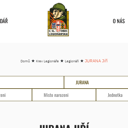
NDÁŘ
O NÁS
★
★
★
JURANA Jiří
Domů
Krev Legionáře
Legionáři