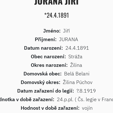
JURANA JIŘÍ
*24.4.1891
Jméno:
Jiří
Přijmení:
JURANA
Datum narození:
24.4.1891
Obec narození:
Stráža
Okres narození:
Žilina
Domovská obec:
Belá Belani
Domovský okres:
Žilina Púchov
Datum zařazení do legií:
?.8.1919
dnotka v době zařazení:
24.p.pl. ( Čs. legie v Franc
Hodnost v době zařazení:
vojín