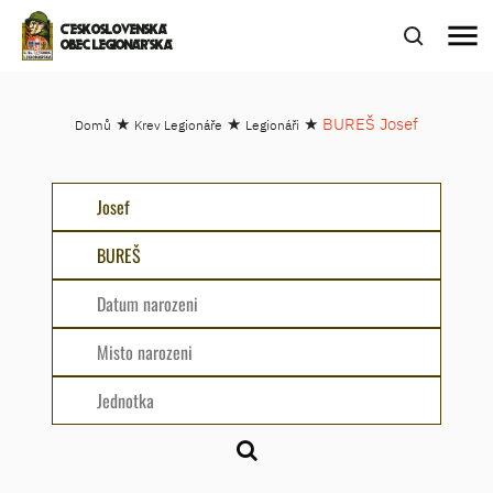
menu
ČESKOSLOVENSKÁ
OBEC LEGIONÁŘSKÁ
★
★
★
BUREŠ Josef
Domů
Krev Legionáře
Legionáři