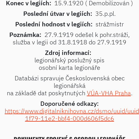
Konec v legiích:
15.9.1920 ( Demobilizován )
Poslední útvar v legiích:
35.p.pl.
Poslední hodnost v legiích:
strážmistr
Poznámka:
27.9.1919 odešel k pohr.stráži,
služba v legii od 31.8.1918 do 27.9.1919
Zdroj informací:
legionářský poslužný spis
osobní karta legionáře
Databázi spravuje Československá obec
legionářská
na základě dat poskytnutých
VÚA-VHA Praha
.
Doporučené odkazy:
https://www.digitalniknihovna.cz/dsmo/uuid/uu
1f79-11e2-bbf4-000d606f5dc6