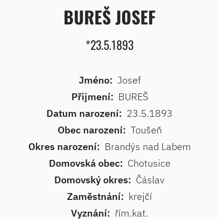
BUREŠ JOSEF
*23.5.1893
Jméno:
Josef
Přijmení:
BUREŠ
Datum narození:
23.5.1893
Obec narození:
Toušeň
Okres narození:
Brandýs nad Labem
Domovská obec:
Chotusice
Domovský okres:
Čáslav
Zaměstnání:
krejčí
Vyznání:
řím.kat.