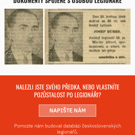
DOKUMENTY SPOJENÉ S OSOBOU LEGIONÁŘE
NALEZLI JSTE SVÉHO PŘEDKA, NEBO VLASTNÍTE
POZŮSTALOST PO LEGIONÁŘI?
NAPIŠTE NÁM
Pomozte nám budovat databázi československých
legionářů.