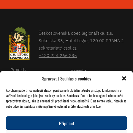
Československá obec legionářská, z.s.
Sokolská 33, Hotel Legie, 120 00 PRAHA 2
sekretariat@csol.cz
+420 224 266 235
Projekty
Kontakt
Spravovat Souhlas s cookies
Články
Databáze legionářů
Abychom poskytli co nejlepší služby, používáme k ukládání a/nebo přístupu k informacím o
Kalendář
Pro členy
zařízení, technologie jako jsou soubory cookies. Souhlas s těmito technologiemi nám umožní
O nás
zpracovávat údaje, jako je chování při procházení nebo jedinečná ID na tomto webu. Nesouhlas
Zásady cookies
nebo odvolání souhlasu může nepříznivě ovlivnit určité vlastnosti a funkce.
Jednoty ČSOL
Příjmout
Sledujte nás!