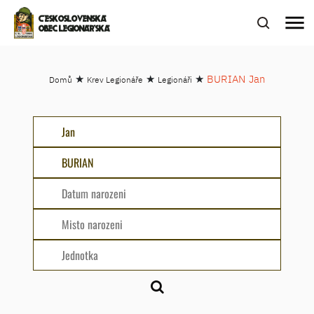
menu
ČESKOSLOVENSKÁ
OBEC LEGIONÁŘSKÁ
★
★
★
BURIAN Jan
Domů
Krev Legionáře
Legionáři