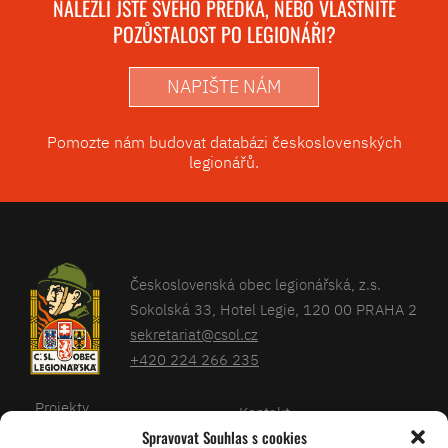
NALEZLI JSTE SVÉHO PŘEDKA, NEBO VLASTNÍTE
POZŮSTALOST PO LEGIONÁŘI?
NAPIŠTE NÁM
Pomozte nám budovat databázi československých
legionářů.
Československá obec legionářská, z.s.
Sokolská 33, Hotel Legie, 120 00 PRAHA 2
sekretariat@csol.cz
+420 224 266 235
Projekty
Kontakt
Spravovat Souhlas s cookies
Články
Databáze legionářů