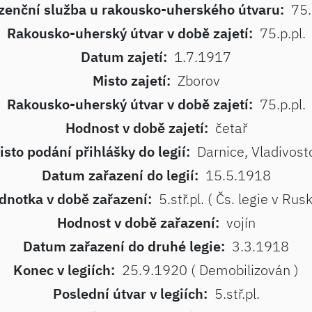
zenční služba u rakousko-uherského útvaru:
75.
Rakousko-uherský útvar v době zajetí:
75.p.pl.
Datum zajetí:
1.7.1917
Misto zajetí:
Zborov
Rakousko-uherský útvar v době zajetí:
75.p.pl.
Hodnost v době zajetí:
četař
isto podání přihlášky do legií:
Darnice, Vladivost
Datum zařazení do legií:
15.5.1918
dnotka v době zařazení:
5.stř.pl. ( Čs. legie v Rus
Hodnost v době zařazení:
vojín
Datum zařazení do druhé legie:
3.3.1918
Konec v legiích:
25.9.1920 ( Demobilizován )
Poslední útvar v legiích:
5.stř.pl.