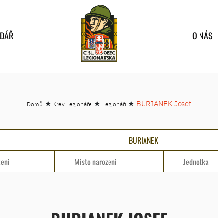
NDÁŘ
O NÁS
★
★
★
BURIANEK Josef
Domů
Krev Legionáře
Legionáři