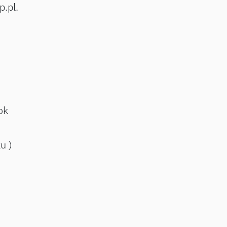
p.pl.
ok
ku )