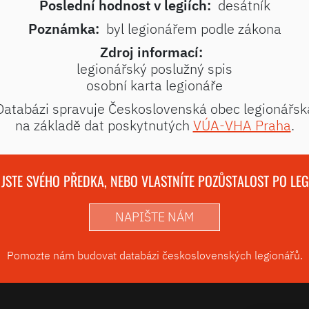
Poslední hodnost v legiích:
desátník
Poznámka:
byl legionářem podle zákona
Zdroj informací:
legionářský poslužný spis
osobní karta legionáře
Databázi spravuje Československá obec legionářsk
na základě dat poskytnutých
VÚA-VHA Praha
.
 JSTE SVÉHO PŘEDKA, NEBO VLASTNÍTE POZŮSTALOST PO LE
NAPIŠTE NÁM
Pomozte nám budovat databázi československých legionářů.