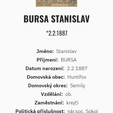
BURSA STANISLAV
*2.2.1887
Jméno:
Stanislav
Přijmení:
BURSA
Datum narození:
2.2.1887
Domovská obec:
Huntířov
Domovský okres:
Semily
Vzdělání:
ob.
Zaměstnání:
krejčí
Politická příslušnost:
nár.soc. Sokol