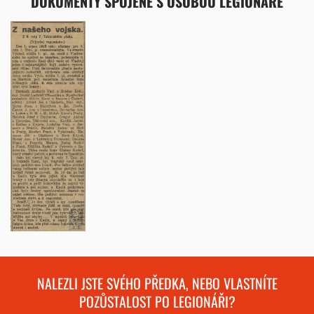
DOKUMENTY SPOJENÉ S OSOBOU LEGIONÁŘE
NALEZLI JSTE SVÉHO PŘEDKA, NEBO VLASTNÍTE
POZŮSTALOST PO LEGIONÁŘI?