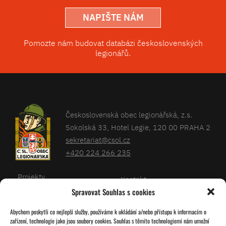
NAPIŠTE NÁM
Pomozte nám budovat databázi československých
legionářů.
Československá obec legionářská, z.s.
Sokolská 33, Hotel Legie, 120 00 PRAHA 2
sekretariat@csol.cz
+420 224 266 235
Projekty
Kontakt
Spravovat Souhlas s cookies
Články
Databáze legionářů
Abychom poskytli co nejlepší služby, používáme k ukládání a/nebo přístupu k informacím o
Kalendář
Pro členy
zařízení, technologie jako jsou soubory cookies. Souhlas s těmito technologiemi nám umožní