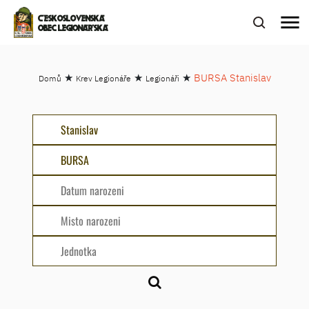
menu
ČESKOSLOVENSKÁ
OBEC LEGIONÁŘSKÁ
★
★
★
BURSA Stanislav
Domů
Krev Legionáře
Legionáři