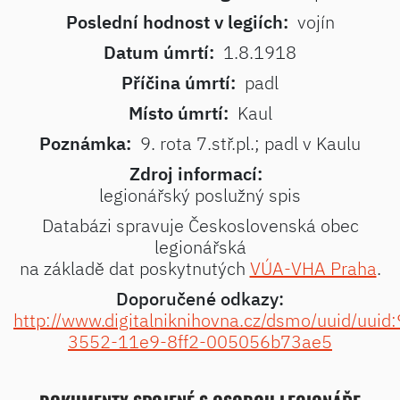
Poslední hodnost v legiích:
vojín
Datum úmrtí:
1.8.1918
Příčina úmrtí:
padl
Místo úmrtí:
Kaul
Poznámka:
9. rota 7.stř.pl.; padl v Kaulu
Zdroj informací:
legionářský poslužný spis
Databázi spravuje Československá obec
legionářská
na základě dat poskytnutých
VÚA-VHA Praha
.
Doporučené odkazy:
http://www.digitalniknihovna.cz/dsmo/uuid/uuid
3552-11e9-8ff2-005056b73ae5