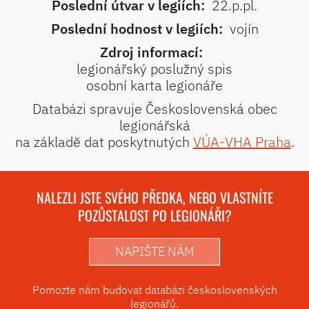
Poslední útvar v legiích:
22.p.pl.
Poslední hodnost v legiích:
vojín
Zdroj informací:
legionářský poslužný spis
osobní karta legionáře
Databázi spravuje Československá obec
legionářská
na základě dat poskytnutých
VÚA-VHA Praha
.
NALEZLI JSTE SVÉHO PŘEDKA, NEBO VLASTNÍTE
POZŮSTALOST PO LEGIONÁŘI?
NAPIŠTE NÁM
Pomozte nám budovat databázi československých
legionářů.