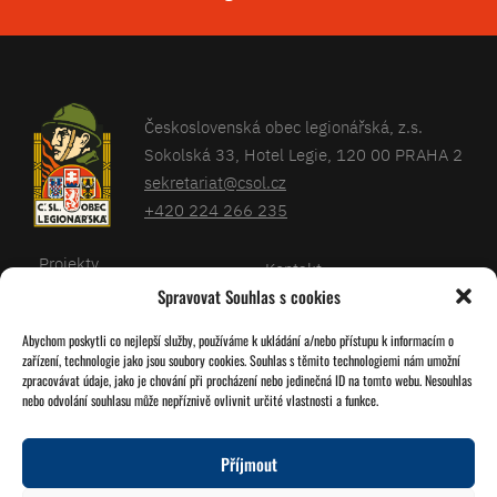
Československá obec legionářská, z.s.
Sokolská 33, Hotel Legie, 120 00 PRAHA 2
sekretariat@csol.cz
+420 224 266 235
Projekty
Kontakt
Spravovat Souhlas s cookies
Články
Databáze legionářů
Abychom poskytli co nejlepší služby, používáme k ukládání a/nebo přístupu k informacím o
Kalendář
Pro členy
zařízení, technologie jako jsou soubory cookies. Souhlas s těmito technologiemi nám umožní
O nás
zpracovávat údaje, jako je chování při procházení nebo jedinečná ID na tomto webu. Nesouhlas
Zásady cookies
nebo odvolání souhlasu může nepříznivě ovlivnit určité vlastnosti a funkce.
Jednoty ČSOL
Příjmout
Sledujte nás!