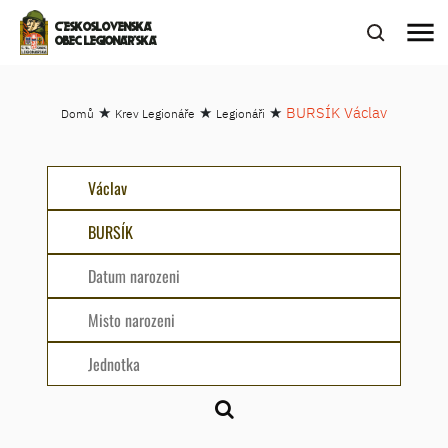
menu
ČESKOSLOVENSKÁ
OBEC LEGIONÁŘSKÁ
★
★
★
BURSÍK Václav
Domů
Krev Legionáře
Legionáři