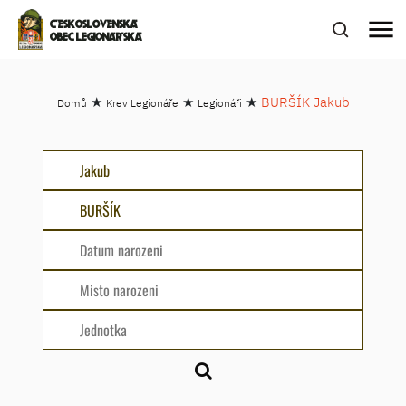
menu
ČESKOSLOVENSKÁ
OBEC LEGIONÁŘSKÁ
★
★
★
BURŠÍK Jakub
Domů
Krev Legionáře
Legionáři