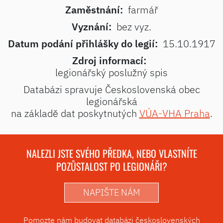
Zaměstnání:
farmář
Vyznání:
bez vyz.
Datum podání přihlášky do legií:
15.10.1917
Zdroj informací:
legionářský poslužný spis
Databázi spravuje Československá obec
legionářská
na základě dat poskytnutých
VÚA-VHA Praha
.
NALEZLI JSTE SVÉHO PŘEDKA, NEBO VLASTNÍTE
POZŮSTALOST PO LEGIONÁŘI?
NAPIŠTE NÁM
Pomozte nám budovat databázi československých