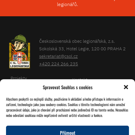
legionářů.
Československá obec legionářská, z.s.
Sokolská 33, Hotel Legie, 120 00 PRAHA 2
sekretariat@csol.cz
+420 224 266 235
Projekty
Kontakt
Spravovat Souhlas s cookies
Články
Databáze legionářů
Abychom poskytli co nejlepší služby, používáme k ukládání a/nebo přístupu k informacím o
Kalendář
Pro členy
zařízení, technologie jako jsou soubory cookies. Souhlas s těmito technologiemi nám umožní
O nás
zpracovávat údaje, jako je chování při procházení nebo jedinečná ID na tomto webu. Nesouhlas
Zásady cookies
nebo odvolání souhlasu může nepříznivě ovlivnit určité vlastnosti a funkce.
Jednoty ČSOL
Příjmout