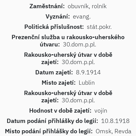
Zaměstnání:
obuvník, rolník
Vyznání:
evang.
Politická příslušnost:
stát.pokr.
Prezenční služba u rakousko-uherského
útvaru:
30.dom.p.pl.
Rakousko-uherský útvar v době
zajetí:
30.dom.p.pl.
Datum zajetí:
8.9.1914
Misto zajetí:
Lublin
Rakousko-uherský útvar v době
zajetí:
30.dom.p.pl.
Hodnost v době zajetí:
vojín
Datum podání přihlášky do legií:
10.8.1918
Misto podání přihlášky do legií:
Omsk, Revda