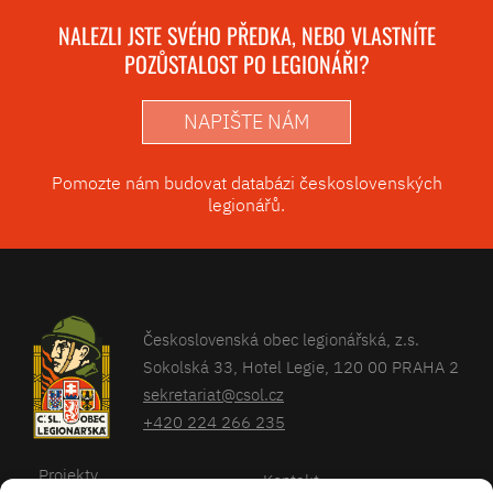
NALEZLI JSTE SVÉHO PŘEDKA, NEBO VLASTNÍTE
POZŮSTALOST PO LEGIONÁŘI?
NAPIŠTE NÁM
Pomozte nám budovat databázi československých
legionářů.
Československá obec legionářská, z.s.
Sokolská 33, Hotel Legie, 120 00 PRAHA 2
sekretariat@csol.cz
+420 224 266 235
Projekty
Kontakt