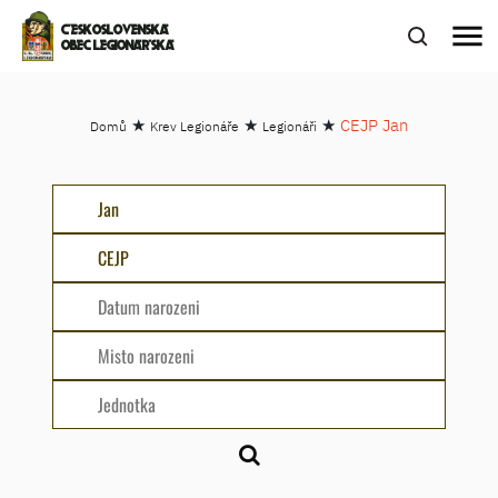
menu
ČESKOSLOVENSKÁ
OBEC LEGIONÁŘSKÁ
★
★
★
CEJP Jan
Domů
Krev Legionáře
Legionáři