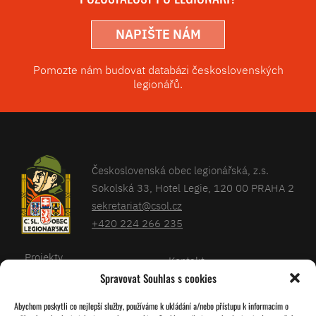
NAPIŠTE NÁM
Pomozte nám budovat databázi československých
legionářů.
Československá obec legionářská, z.s.
Sokolská 33, Hotel Legie, 120 00 PRAHA 2
sekretariat@csol.cz
+420 224 266 235
Projekty
Kontakt
Spravovat Souhlas s cookies
Články
Databáze legionářů
Abychom poskytli co nejlepší služby, používáme k ukládání a/nebo přístupu k informacím o
Kalendář
Pro členy