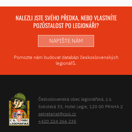
NALEZLI JSTE SVÉHO PŘEDKA, NEBO VLASTNÍTE
POZŮSTALOST PO LEGIONÁŘI?
NAPIŠTE NÁM
Pomozte nám budovat databázi československých
legionářů.
Československá obec legionářská, z.s.
Sokolská 33, Hotel Legie, 120 00 PRAHA 2
sekretariat@csol.cz
+420 224 266 235