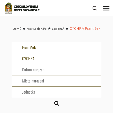
menu
ČESKOSLOVENSKÁ
OBEC LEGIONÁŘSKÁ
★
★
★
CYCHRA František
Domů
Krev Legionáře
Legionáři