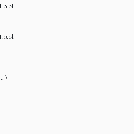
.p.pl.
.p.pl.
ku )