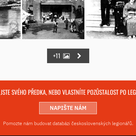
+11
 JSTE SVÉHO PŘEDKA, NEBO VLASTNÍTE POZŮSTALOST PO LE
NAPIŠTE NÁM
Pomozte nám budovat databázi československých legionářů.