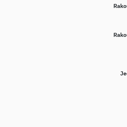
Rakou
Rakou
Je