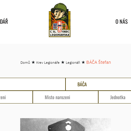
NDÁŘ
O NÁS
★
★
★
BÁČA Štefan
Domů
Krev Legionáře
Legionáři