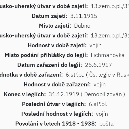
sko-uherský útvar v době zajetí:
13.zem.p.pl./31
Datum zajetí:
3.11.1915
Misto zajetí:
Dubno
sko-uherský útvar v době zajetí:
13.zem.p.pl./31
Hodnost v době zajetí:
vojín
Misto podání přihlášky do legií:
Lichmanovka
Datum zařazení do legií:
26.6.1917
dnotka v době zařazení:
6.stř.pl. ( Čs. legie v Rus
Hodnost v době zařazení:
vojín
Konec v legiích:
31.12.1919 ( Demobilizován )
Poslední útvar v legiích:
6.stř.pl.
Poslední hodnost v legiích:
vojín
Povolání v letech 1918 - 1938:
pošta