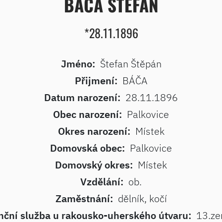
BÁČA ŠTEFAN
*28.11.1896
Jméno:
Štefan Štěpán
Přijmení:
BÁČA
Datum narození:
28.11.1896
Obec narození:
Palkovice
Okres narození:
Místek
Domovská obec:
Palkovice
Domovský okres:
Místek
Vzdělání:
ob.
Zaměstnání:
dělník, kočí
nční služba u rakousko-uherského útvaru:
13.ze