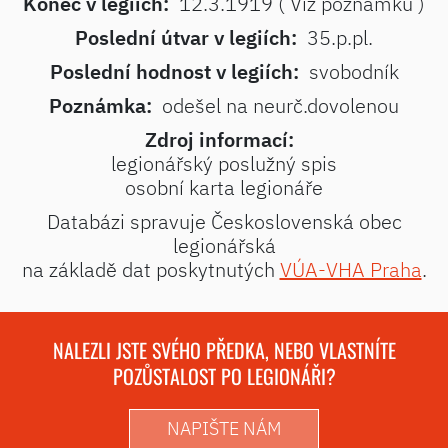
Konec v legiích:
12.3.1919 ( Viz poznámku )
Poslední útvar v legiích:
35.p.pl.
Poslední hodnost v legiích:
svobodník
Poznámka:
odešel na neurč.dovolenou
Zdroj informací:
legionářský poslužný spis
osobní karta legionáře
Databázi spravuje Československá obec
legionářská
na základě dat poskytnutých
VÚA-VHA Praha
.
NALEZLI JSTE SVÉHO PŘEDKA, NEBO VLASTNÍTE
POZŮSTALOST PO LEGIONÁŘI?
NAPIŠTE NÁM