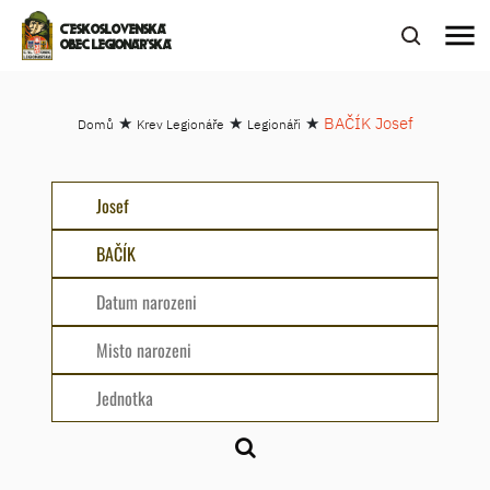
menu
ČESKOSLOVENSKÁ
OBEC LEGIONÁŘSKÁ
★
★
★
BAČÍK Josef
Domů
Krev Legionáře
Legionáři