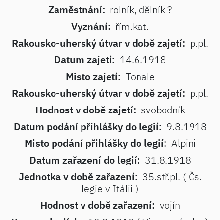
Zaměstnání:
rolník, dělník ?
Vyznání:
řím.kat.
Rakousko-uherský útvar v době zajetí:
p.pl.
Datum zajetí:
14.6.1918
Misto zajetí:
Tonale
Rakousko-uherský útvar v době zajetí:
p.pl.
Hodnost v době zajetí:
svobodník
Datum podání přihlášky do legií:
9.8.1918
Misto podání přihlášky do legií:
Alpini
Datum zařazení do legií:
31.8.1918
Jednotka v době zařazení:
35.stř.pl. ( Čs.
legie v Itálii )
Hodnost v době zařazení:
vojín