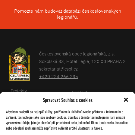
Pomozte nám budovat databázi československých
legionářů.
Československá obec legionářská, z.s.
Sokolská 33, Hotel Legie, 120 00 PRAHA 2
sekretariat@csol.cz
+420 224 266 235
Projekty
Kontakt
Spravovat Souhlas s cookies
Články
Databáze legionářů
Abychom poskytli co nejlepší služby, používáme k ukládání a/nebo přístupu k informacím o
Kalendář
Pro členy
zařízení, technologie jako jsou soubory cookies. Souhlas s těmito technologiemi nám umožní
O nás
zpracovávat údaje, jako je chování při procházení nebo jedinečná ID na tomto webu. Nesouhlas
Zásady cookies
nebo odvolání souhlasu může nepříznivě ovlivnit určité vlastnosti a funkce.
Jednoty ČSOL