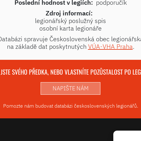
Poslední hodnost v legiích:
podporučík
Zdroj informací:
legionářský poslužný spis
osobní karta legionáře
Databázi spravuje Československá obec legionářsk
na základě dat poskytnutých
VÚA-VHA Praha
.
 JSTE SVÉHO PŘEDKA, NEBO VLASTNÍTE POZŮSTALOST PO LE
NAPIŠTE NÁM
Pomozte nám budovat databázi československých legionářů.