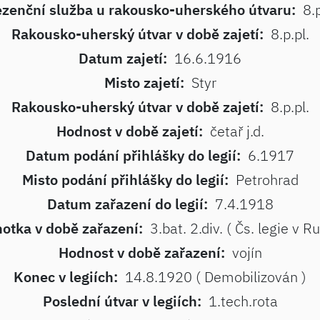
ezenční služba u rakousko-uherského útvaru:
8.p
Rakousko-uherský útvar v době zajetí:
8.p.pl.
Datum zajetí:
16.6.1916
Misto zajetí:
Styr
Rakousko-uherský útvar v době zajetí:
8.p.pl.
Hodnost v době zajetí:
četař j.d.
Datum podání přihlášky do legií:
6.1917
Misto podání přihlášky do legií:
Petrohrad
Datum zařazení do legií:
7.4.1918
otka v době zařazení:
3.bat. 2.div. ( Čs. legie v R
Hodnost v době zařazení:
vojín
Konec v legiích:
14.8.1920 ( Demobilizován )
Poslední útvar v legiích:
1.tech.rota