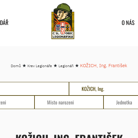
NDÁŘ
O NÁS
★
★
★
KOŽICH, Ing. František
Domů
Krev Legionáře
Legionáři