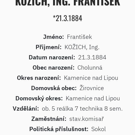
KOŽICH, ING. FRANTIŠEK
*21.3.1884
Jméno:
František
Přijmení:
KOŽICH, Ing.
Datum narození:
21.3.1884
Obec narození:
Cholunná
Okres narození:
Kamenice nad Lipou
Domovská obec:
Žirovnice
Domovský okres:
Kamenice nad Lipou
Vzdělání:
ob. 5 reálka 7 technika 8 sem.
Zaměstnání:
stav.komisař
Politická příslušnost:
Sokol