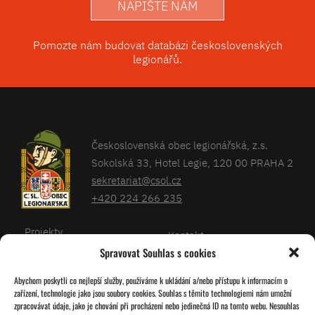
NAPIŠTE NÁM
Pomozte nám budovat databázi československých
legionářů.
Československá obec legionářská, z.s.
Sokolská 33, Hotel Legie, 120 00 PRAHA 2
sekretariat@csol.cz
+420 224 266 235
Projekty
Kontakt
Spravovat Souhlas s cookies
Články
Databáze legionářů
Abychom poskytli co nejlepší služby, používáme k ukládání a/nebo přístupu k informacím o
Kalendář
Pro členy
zařízení, technologie jako jsou soubory cookies. Souhlas s těmito technologiemi nám umožní
O nás
zpracovávat údaje, jako je chování při procházení nebo jedinečná ID na tomto webu. Nesouhlas
Zásady cookies