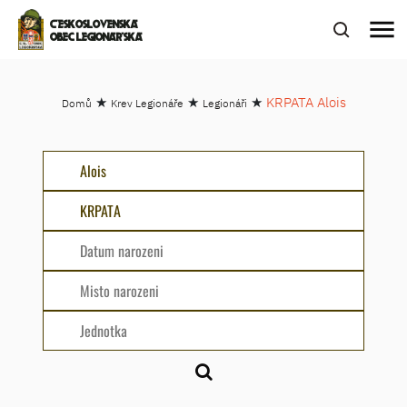
menu
ČESKOSLOVENSKÁ
OBEC LEGIONÁŘSKÁ
★
★
★
KRPATA Alois
Domů
Krev Legionáře
Legionáři