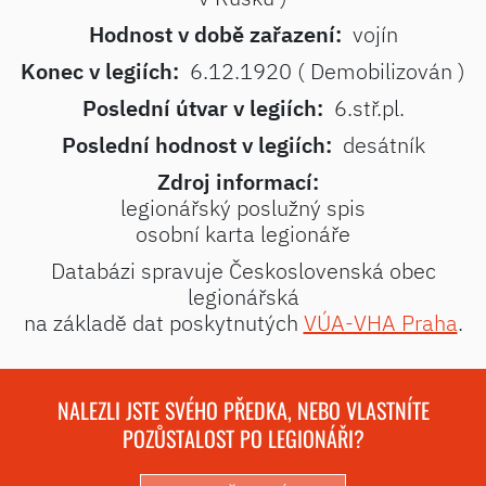
Hodnost v době zařazení:
vojín
Konec v legiích:
6.12.1920 ( Demobilizován )
Poslední útvar v legiích:
6.stř.pl.
Poslední hodnost v legiích:
desátník
Zdroj informací:
legionářský poslužný spis
osobní karta legionáře
Databázi spravuje Československá obec
legionářská
na základě dat poskytnutých
VÚA-VHA Praha
.
NALEZLI JSTE SVÉHO PŘEDKA, NEBO VLASTNÍTE
POZŮSTALOST PO LEGIONÁŘI?