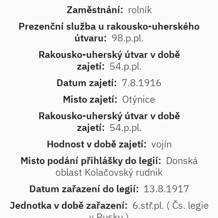
Zaměstnání:
rolník
Prezenční služba u rakousko-uherského
útvaru:
98.p.pl.
Rakousko-uherský útvar v době
zajetí:
54.p.pl.
Datum zajetí:
7.8.1916
Misto zajetí:
Otýnice
Rakousko-uherský útvar v době
zajetí:
54.p.pl.
Hodnost v době zajetí:
vojín
Misto podání přihlášky do legií:
Donská
oblast Kolačovský rudnik
Datum zařazení do legií:
13.8.1917
Jednotka v době zařazení:
6.stř.pl. ( Čs. legie
v Rusku )