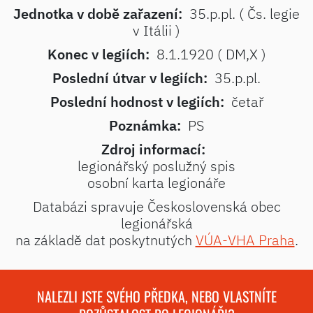
Jednotka v době zařazení:
35.p.pl. ( Čs. legie
v Itálii )
Konec v legiích:
8.1.1920 ( DM,X )
Poslední útvar v legiích:
35.p.pl.
Poslední hodnost v legiích:
četař
Poznámka:
PS
Zdroj informací:
legionářský poslužný spis
osobní karta legionáře
Databázi spravuje Československá obec
legionářská
na základě dat poskytnutých
VÚA-VHA Praha
.
NALEZLI JSTE SVÉHO PŘEDKA, NEBO VLASTNÍTE