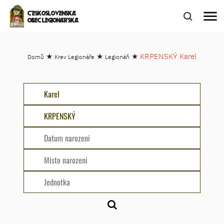
menu
ČESKOSLOVENSKÁ
OBEC LEGIONÁŘSKÁ
★
★
★
KRPENSKÝ Karel
Domů
Krev Legionáře
Legionáři