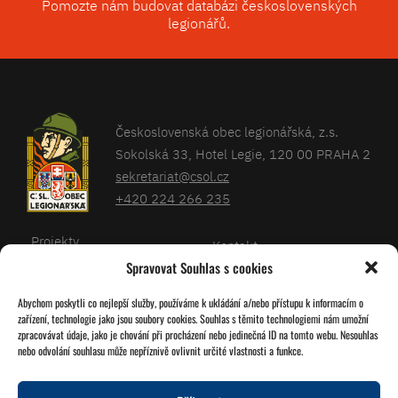
Pomozte nám budovat databázi československých
legionářů.
Československá obec legionářská, z.s.
Sokolská 33, Hotel Legie, 120 00 PRAHA 2
sekretariat@csol.cz
+420 224 266 235
Projekty
Kontakt
Spravovat Souhlas s cookies
Články
Databáze legionářů
Abychom poskytli co nejlepší služby, používáme k ukládání a/nebo přístupu k informacím o
Kalendář
Pro členy
zařízení, technologie jako jsou soubory cookies. Souhlas s těmito technologiemi nám umožní
O nás
zpracovávat údaje, jako je chování při procházení nebo jedinečná ID na tomto webu. Nesouhlas
Zásady cookies
nebo odvolání souhlasu může nepříznivě ovlivnit určité vlastnosti a funkce.
Jednoty ČSOL