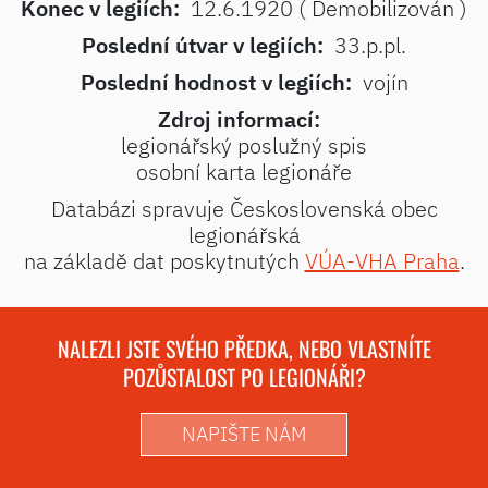
Konec v legiích:
12.6.1920 ( Demobilizován )
Poslední útvar v legiích:
33.p.pl.
Poslední hodnost v legiích:
vojín
Zdroj informací:
legionářský poslužný spis
osobní karta legionáře
Databázi spravuje Československá obec
legionářská
na základě dat poskytnutých
VÚA-VHA Praha
.
NALEZLI JSTE SVÉHO PŘEDKA, NEBO VLASTNÍTE
POZŮSTALOST PO LEGIONÁŘI?
NAPIŠTE NÁM