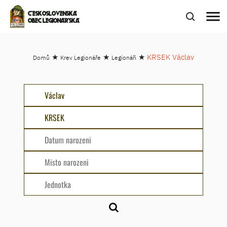
menu
ČESKOSLOVENSKÁ
OBEC LEGIONÁŘSKÁ
★
★
★
KRSEK Václav
Domů
Krev Legionáře
Legionáři