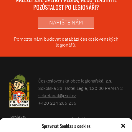
POZŮSTALOST PO LEGIONÁŘI?
NAPIŠTE NÁM
Pomozte nám budovat databázi československých
legionářů.
Československá obec legionářská, z.s.
Sokolská 33, Hotel Legie, 120 00 PRAHA 2
sekretariat@csol.cz
+420 224 266 235
Projekty
Kontakt
Spravovat Souhlas s cookies
Články
Databáze legionářů