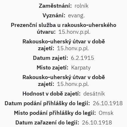
Zaměstnání:
rolník
Vyznání:
evang.
Prezenční služba u rakousko-uherského
útvaru:
15.honv.p.pl.
Rakousko-uherský útvar v době
zajetí:
15.honv.p.pl.
Datum zajetí:
6.2.1915
Misto zajetí:
Karpaty
Rakousko-uherský útvar v době
zajetí:
15.honv.p.pl.
Hodnost v době zajetí:
desátník
Datum podání přihlášky do legií:
26.10.1918
Misto podání přihlášky do legií:
Omsk
Datum zařazení do legií:
26.10.1918