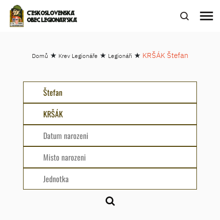
menu
ČESKOSLOVENSKÁ
OBEC LEGIONÁŘSKÁ
★
★
★
KRŠÁK Štefan
Domů
Krev Legionáře
Legionáři