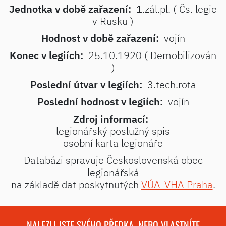
Jednotka v době zařazení:
1.zál.pl. ( Čs. legie
v Rusku )
Hodnost v době zařazení:
vojín
Konec v legiích:
25.10.1920 ( Demobilizován
)
Poslední útvar v legiích:
3.tech.rota
Poslední hodnost v legiích:
vojín
Zdroj informací:
legionářský poslužný spis
osobní karta legionáře
Databázi spravuje Československá obec
legionářská
na základě dat poskytnutých
VÚA-VHA Praha
.
NALEZLI JSTE SVÉHO PŘEDKA, NEBO VLASTNÍTE