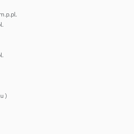
m.p.pl.
l.
l.
ku )