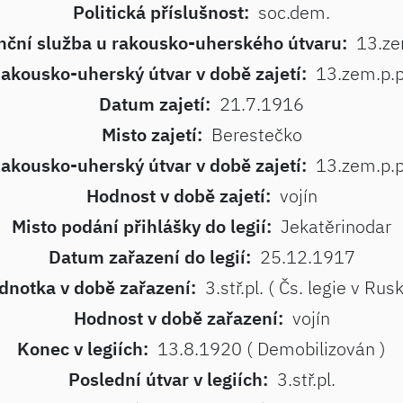
Politická příslušnost:
soc.dem.
nční služba u rakousko-uherského útvaru:
13.ze
akousko-uherský útvar v době zajetí:
13.zem.p.p
Datum zajetí:
21.7.1916
Misto zajetí:
Berestečko
akousko-uherský útvar v době zajetí:
13.zem.p.p
Hodnost v době zajetí:
vojín
Misto podání přihlášky do legií:
Jekatěrinodar
Datum zařazení do legií:
25.12.1917
dnotka v době zařazení:
3.stř.pl. ( Čs. legie v Rus
Hodnost v době zařazení:
vojín
Konec v legiích:
13.8.1920 ( Demobilizován )
Poslední útvar v legiích:
3.stř.pl.