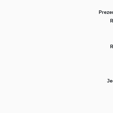
Preze
R
R
Je