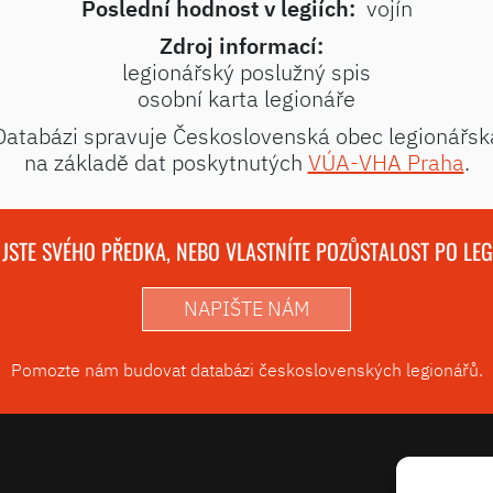
Poslední hodnost v legiích:
vojín
Zdroj informací:
legionářský poslužný spis
osobní karta legionáře
Databázi spravuje Československá obec legionářsk
na základě dat poskytnutých
VÚA-VHA Praha
.
 JSTE SVÉHO PŘEDKA, NEBO VLASTNÍTE POZŮSTALOST PO LE
NAPIŠTE NÁM
Pomozte nám budovat databázi československých legionářů.