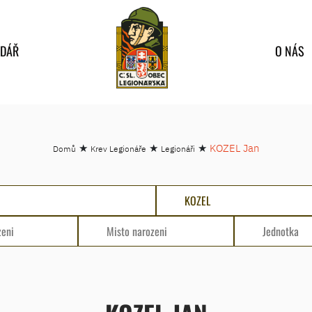
NDÁŘ
O NÁS
★
★
★
KOZEL Jan
Domů
Krev Legionáře
Legionáři