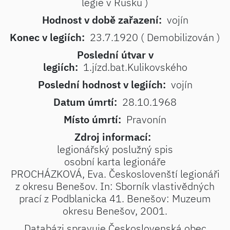
legie v Rusku )
Hodnost v době zařazení:
vojín
Konec v legiích:
23.7.1920 ( Demobilizován )
Poslední útvar v
legiích:
1.jízd.bat.Kulikovského
Poslední hodnost v legiích:
vojín
Datum úmrtí:
28.10.1968
Místo úmrtí:
Pravonín
Zdroj informací:
legionářský poslužný spis
osobní karta legionáře
PROCHÁZKOVÁ, Eva. Českoslovenští legionáři
z okresu Benešov. In: Sborník vlastivědných
prací z Podblanicka 41. Benešov: Muzeum
okresu Benešov, 2001.
Databázi spravuje Československá obec