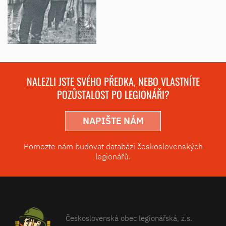
NALEZLI JSTE SVÉHO PŘEDKA, NEBO VLASTNÍTE
POZŮSTALOST PO LEGIONÁŘI?
NAPIŠTE NÁM
Pomozte nám budovat databázi československých
legionářů.
Československá obec legionářská, z.s.