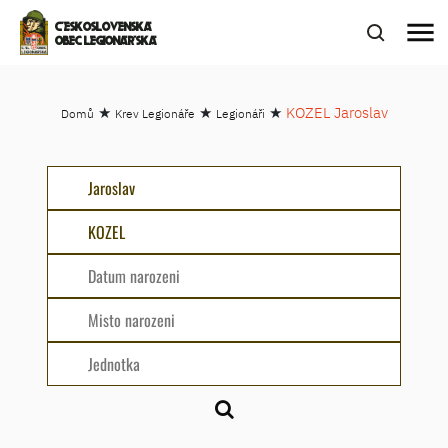
menu
ČESKOSLOVENSKÁ
OBEC LEGIONÁŘSKÁ
★
★
★
KOZEL Jaroslav
Domů
Krev Legionáře
Legionáři