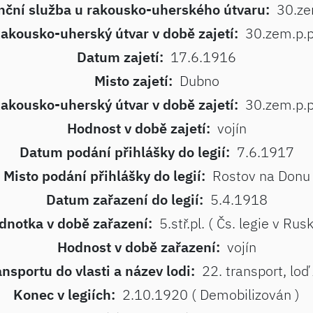
nční služba u rakousko-uherského útvaru:
30.ze
akousko-uherský útvar v době zajetí:
30.zem.p.p
Datum zajetí:
17.6.1916
Misto zajetí:
Dubno
akousko-uherský útvar v době zajetí:
30.zem.p.p
Hodnost v době zajetí:
vojín
Datum podání přihlášky do legií:
7.6.1917
Misto podání přihlášky do legií:
Rostov na Donu
Datum zařazení do legií:
5.4.1918
dnotka v době zařazení:
5.stř.pl. ( Čs. legie v Rus
Hodnost v době zařazení:
vojín
ansportu do vlasti a název lodi:
22. transport, lo
Konec v legiích:
2.10.1920 ( Demobilizován )