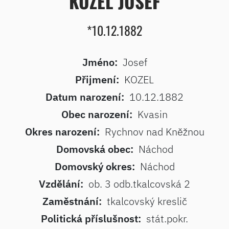
KOZEL JOSEF
*10.12.1882
Jméno:
Josef
Přijmení:
KOZEL
Datum narození:
10.12.1882
Obec narození:
Kvasin
Okres narození:
Rychnov nad Kněžnou
Domovská obec:
Náchod
Domovský okres:
Náchod
Vzdělání:
ob. 3 odb.tkalcovská 2
Zaměstnání:
tkalcovský kreslič
Politická příslušnost:
stát.pokr.