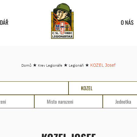
NDÁŘ
O NÁS
★
★
★
KOZEL Josef
Domů
Krev Legionáře
Legionáři