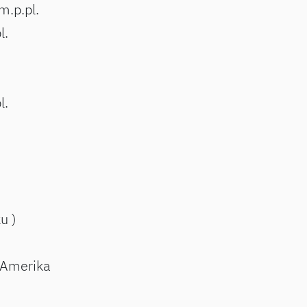
m.p.pl.
l.
l.
ku )
ď Amerika