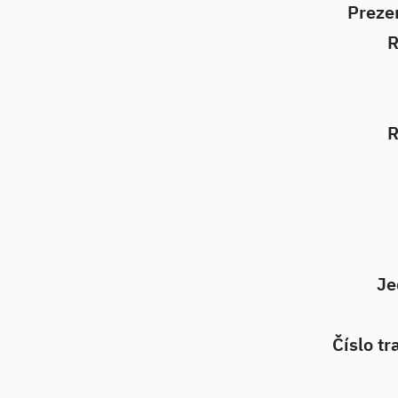
Preze
R
R
Je
Číslo tr