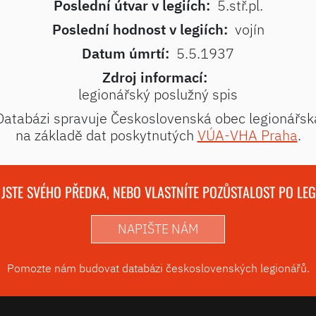
Poslední útvar v legiích:
5.stř.pl.
Poslední hodnost v legiích:
vojín
Datum úmrtí:
5.5.1937
Zdroj informací:
legionářský poslužný spis
Databázi spravuje Československá obec legionářsk
na základě dat poskytnutých
VÚA-VHA Praha
.
 JSTE SVÉHO PŘEDKA, NEBO VLASTNÍTE POZŮSTALOST PO LE
NAPIŠTE NÁM
Pomozte nám budovat databázi československých legionářů.