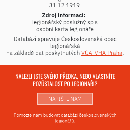
31.12.1919.
Zdroj informací:
legionářský poslužný spis
osobní karta legionáře
Databázi spravuje Československá obec
legionářská
na základě dat poskytnutých
VÚA-VHA Praha
.
NALEZLI JSTE SVÉHO PŘEDKA, NEBO VLASTNÍTE
POZŮSTALOST PO LEGIONÁŘI?
NAPIŠTE NÁM
Pomozte nám budovat databázi československých
legionářů.