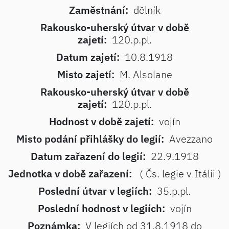
Zaměstnání:
dělník
Rakousko-uherský útvar v době
zajetí:
120.p.pl.
Datum zajetí:
10.8.1918
Misto zajetí:
M. Alsolane
Rakousko-uherský útvar v době
zajetí:
120.p.pl.
Hodnost v době zajetí:
vojín
Misto podání přihlášky do legií:
Avezzano
Datum zařazení do legií:
22.9.1918
Jednotka v době zařazení:
( Čs. legie v Itálii )
Poslední útvar v legiích:
35.p.pl.
Poslední hodnost v legiích:
vojín
Poznámka:
V legiích od 31.8.1918 do