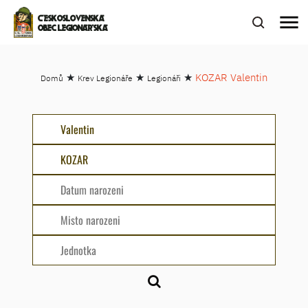
menu
ČESKOSLOVENSKÁ
OBEC LEGIONÁŘSKÁ
★
★
★
KOZAR Valentin
Domů
Krev Legionáře
Legionáři