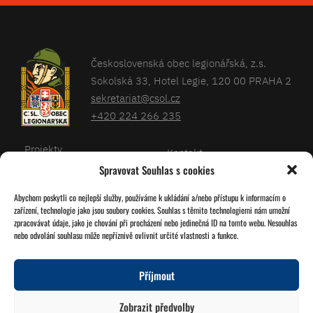
Československá obec legionářská, z.s.
Sokolská 33, Hotel Legie, 120 00 PRAHA 2
sekretariat@csol.cz
+420 224 266 235
Projekty
Kontakt
Spravovat Souhlas s cookies
Články
Databáze legionářů
Abychom poskytli co nejlepší služby, používáme k ukládání a/nebo přístupu k informacím o
Kalendář
Pro členy
zařízení, technologie jako jsou soubory cookies. Souhlas s těmito technologiemi nám umožní
O nás
zpracovávat údaje, jako je chování při procházení nebo jedinečná ID na tomto webu. Nesouhlas
Zásady cookies
nebo odvolání souhlasu může nepříznivě ovlivnit určité vlastnosti a funkce.
Jednoty ČSOL
Příjmout
Sledujte nás!
Zobrazit předvolby