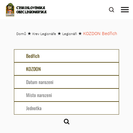
menu
ČESKOSLOVENSKÁ
OBEC LEGIONÁŘSKÁ
★
★
★
KOZDON Bedřich
Domů
Krev Legionáře
Legionáři