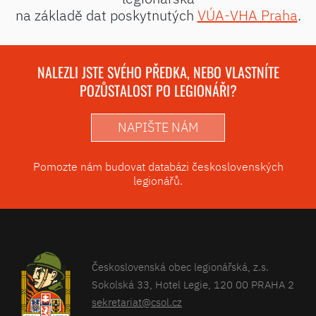
na základě dat poskytnutých
VÚA-VHA Praha
.
NALEZLI JSTE SVÉHO PŘEDKA, NEBO VLASTNÍTE
POZŮSTALOST PO LEGIONÁŘI?
NAPIŠTE NÁM
Pomozte nám budovat databázi československých
legionářů.
Československá obec legionářská, z.s.
Sokolská 33, Hotel Legie, 120 00 PRAHA 2
sekretariat@csol.cz