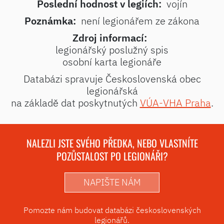
Poslední hodnost v legiích:
vojín
Poznámka:
není legionářem ze zákona
Zdroj informací:
legionářský poslužný spis
osobní karta legionáře
Databázi spravuje Československá obec
legionářská
na základě dat poskytnutých
VÚA-VHA Praha
.
NALEZLI JSTE SVÉHO PŘEDKA, NEBO VLASTNÍTE
POZŮSTALOST PO LEGIONÁŘI?
NAPIŠTE NÁM
Pomozte nám budovat databázi československých
legionářů.