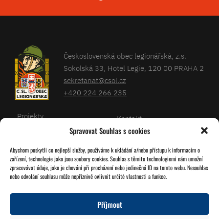
Československá obec legionářská, z.s.
Sokolská 33, Hotel Legie, 120 00 PRAHA 2
sekretariat@csol.cz
+420 224 266 235
Projekty
Kontakt
Spravovat Souhlas s cookies
Články
Databáze legionářů
Abychom poskytli co nejlepší služby, používáme k ukládání a/nebo přístupu k informacím o
Kalendář
Pro členy
zařízení, technologie jako jsou soubory cookies. Souhlas s těmito technologiemi nám umožní
O nás
zpracovávat údaje, jako je chování při procházení nebo jedinečná ID na tomto webu. Nesouhlas
Zásady cookies
nebo odvolání souhlasu může nepříznivě ovlivnit určité vlastnosti a funkce.
Jednoty ČSOL
Příjmout
Sledujte nás!