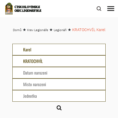
menu
ČESKOSLOVENSKÁ
OBEC LEGIONÁŘSKÁ
★
★
★
KRATOCHVÍL Karel
Domů
Krev Legionáře
Legionáři