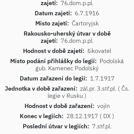
zajetí:
76.dom.p.pl.
Datum zajetí:
6.7.1916
Misto zajetí:
Čartoryjsk
Rakousko-uherský útvar v době
zajetí:
76.dom.p.pl.
Hodnost v době zajetí:
šikovatel
Misto podání přihlášky do legií:
Podolská
gub. Kamenec Podolský
Datum zařazení do legií:
1.7.1917
Jednotka v době zařazení:
zál.pr. 3.stř.pl. ( Čs.
legie v Rusku )
Hodnost v době zařazení:
vojín
Konec v legiích:
28.12.1917 ( DX )
Poslední útvar v legiích:
7.stř.pl.