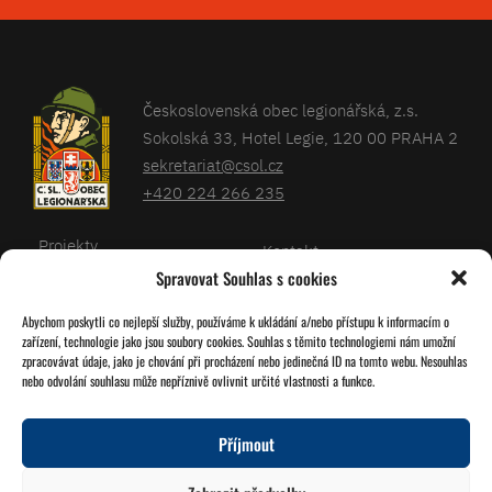
Československá obec legionářská, z.s.
Sokolská 33, Hotel Legie, 120 00 PRAHA 2
sekretariat@csol.cz
+420 224 266 235
Projekty
Kontakt
Spravovat Souhlas s cookies
Články
Databáze legionářů
Abychom poskytli co nejlepší služby, používáme k ukládání a/nebo přístupu k informacím o
Kalendář
Pro členy
zařízení, technologie jako jsou soubory cookies. Souhlas s těmito technologiemi nám umožní
O nás
zpracovávat údaje, jako je chování při procházení nebo jedinečná ID na tomto webu. Nesouhlas
Zásady cookies
nebo odvolání souhlasu může nepříznivě ovlivnit určité vlastnosti a funkce.
Jednoty ČSOL
Příjmout
Sledujte nás!