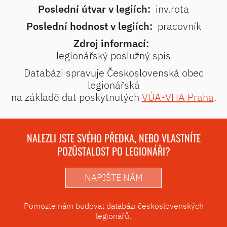
Poslední útvar v legiích:
inv.rota
Poslední hodnost v legiích:
pracovník
Zdroj informací:
legionářský poslužný spis
Databázi spravuje Československá obec
legionářská
na základě dat poskytnutých
VÚA-VHA Praha
.
NALEZLI JSTE SVÉHO PŘEDKA, NEBO VLASTNÍTE
POZŮSTALOST PO LEGIONÁŘI?
NAPIŠTE NÁM
Pomozte nám budovat databázi československých
legionářů.