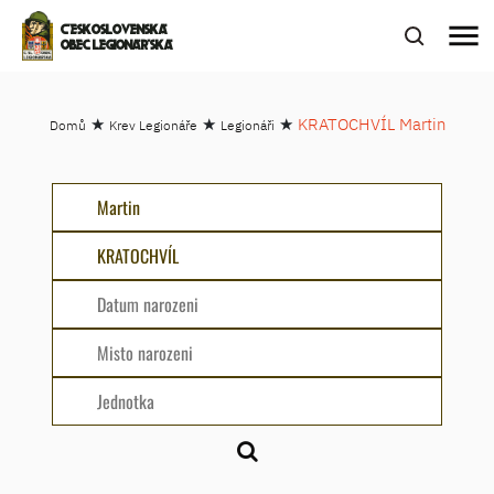
menu
ČESKOSLOVENSKÁ
OBEC LEGIONÁŘSKÁ
★
★
★
KRATOCHVÍL Martin
Domů
Krev Legionáře
Legionáři