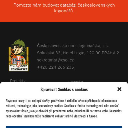
Pomozte nám budovat databázi československých
legionářů.
Československá obec legionářská, z.s.
Sokolská 33, Hotel Legie, 120 00 PRAHA 2
sekretariat@csol.cz
+420 224 266 235
Projekty
Kontakt
Spravovat Souhlas s cookies
Články
Databáze legionářů
Abychom poskytli co nejlepší služby, používáme k ukládání a/nebo přístupu k informacím o
Kalendář
Pro členy
zařízení, technologie jako jsou soubory cookies. Souhlas s těmito technologiemi nám umožní
O nás
zpracovávat údaje, jako je chování při procházení nebo jedinečná ID na tomto webu. Nesouhlas
Zásady cookies
nebo odvolání souhlasu může nepříznivě ovlivnit určité vlastnosti a funkce.
Jednoty ČSOL