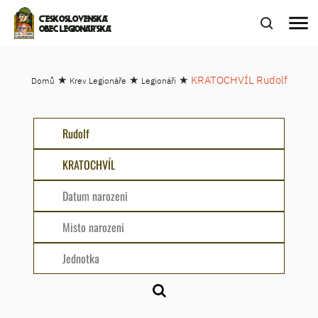
menu
ČESKOSLOVENSKÁ
OBEC LEGIONÁŘSKÁ
★
★
★
KRATOCHVÍL Rudolf
Domů
Krev Legionáře
Legionáři