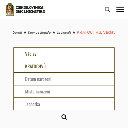
menu
ČESKOSLOVENSKÁ
OBEC LEGIONÁŘSKÁ
★
★
★
KRATOCHVÍL Václav
Domů
Krev Legionáře
Legionáři