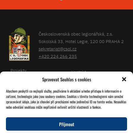
Československá obec legionářská, z.s.
Sokolská 33, Hotel Legie, 120 00 PRAHA 2
sekretariat@csol.cz
+420 224 266 235
Projekty
Kontakt
Spravovat Souhlas s cookies
Články
Databáze legionářů
Abychom poskytli co nejlepší služby, používáme k ukládání a/nebo přístupu k informacím o
Kalendář
Pro členy
zařízení, technologie jako jsou soubory cookies. Souhlas s těmito technologiemi nám umožní
O nás
zpracovávat údaje, jako je chování při procházení nebo jedinečná ID na tomto webu. Nesouhlas
Zásady cookies
nebo odvolání souhlasu může nepříznivě ovlivnit určité vlastnosti a funkce.
Jednoty ČSOL
Příjmout
Sledujte nás!