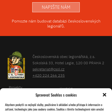
NAPIŠTE NÁM
Pomozte nám budovat databázi československých
legionářů.
Československá obec legionářská, z.s.
Sokolská 33, Hotel Legie, 120 00 PRAHA 2
sekretariat@csol.cz
+420 224 266 235
Projekty
Kontakt
Spravovat Souhlas s cookies
Články
Databáze legionářů
Abychom poskytli co nejlepší služby, používáme k ukládání a/nebo přístupu k informacím o
Kalendář
Pro členy
zařízení, technologie jako jsou soubory cookies. Souhlas s těmito technologiemi nám umožní