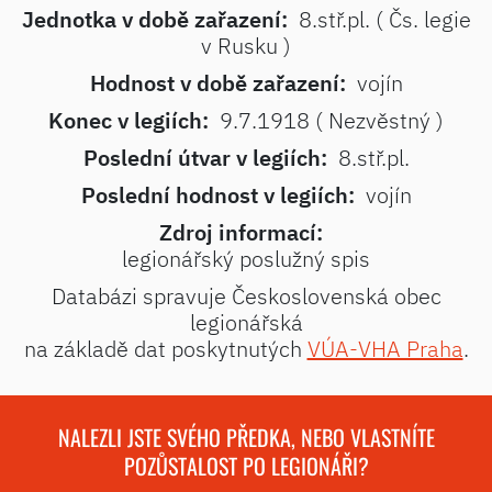
Jednotka v době zařazení:
8.stř.pl. ( Čs. legie
v Rusku )
Hodnost v době zařazení:
vojín
Konec v legiích:
9.7.1918 ( Nezvěstný )
Poslední útvar v legiích:
8.stř.pl.
Poslední hodnost v legiích:
vojín
Zdroj informací:
legionářský poslužný spis
Databázi spravuje Československá obec
legionářská
na základě dat poskytnutých
VÚA-VHA Praha
.
NALEZLI JSTE SVÉHO PŘEDKA, NEBO VLASTNÍTE
POZŮSTALOST PO LEGIONÁŘI?