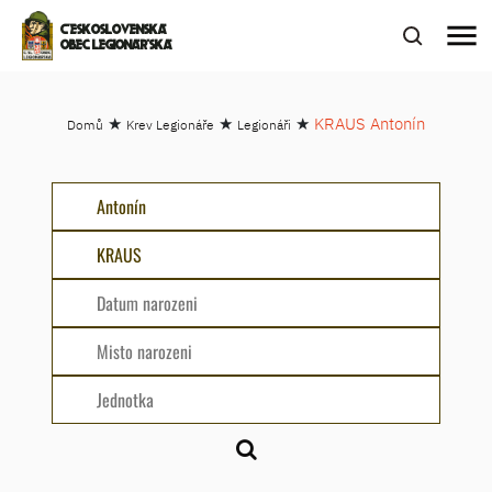
menu
ČESKOSLOVENSKÁ
OBEC LEGIONÁŘSKÁ
★
★
★
KRAUS Antonín
Domů
Krev Legionáře
Legionáři