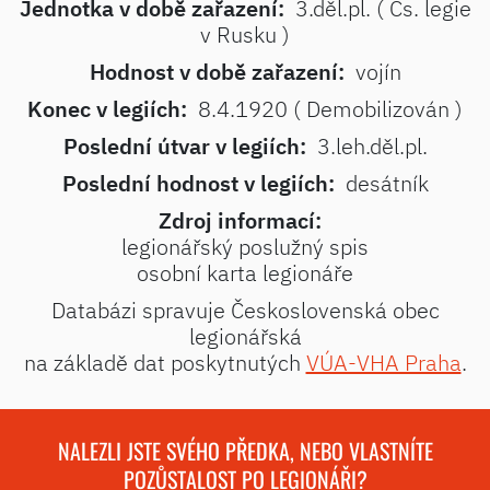
Jednotka v době zařazení:
3.děl.pl. ( Čs. legie
v Rusku )
Hodnost v době zařazení:
vojín
Konec v legiích:
8.4.1920 ( Demobilizován )
Poslední útvar v legiích:
3.leh.děl.pl.
Poslední hodnost v legiích:
desátník
Zdroj informací:
legionářský poslužný spis
osobní karta legionáře
Databázi spravuje Československá obec
legionářská
na základě dat poskytnutých
VÚA-VHA Praha
.
NALEZLI JSTE SVÉHO PŘEDKA, NEBO VLASTNÍTE
POZŮSTALOST PO LEGIONÁŘI?