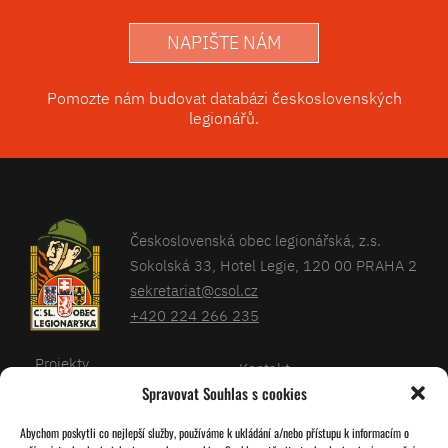
NAPIŠTE NÁM
Pomozte nám budovat databázi československých
legionářů.
Československá obec legionářská, z.s.
Sokolská 33, Hotel Legie, 120 00 PRAHA 2
sekretariat@csol.cz
+420 224 266 235
Projekty
Kontakt
Spravovat Souhlas s cookies
Články
Databáze legionářů
Abychom poskytli co nejlepší služby, používáme k ukládání a/nebo přístupu k informacím o
Kalendář
Pro členy