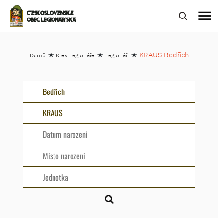
menu
ČESKOSLOVENSKÁ
OBEC LEGIONÁŘSKÁ
★
★
★
KRAUS Bedřich
Domů
Krev Legionáře
Legionáři