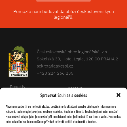
Pomozte nám budovat databázi československých
legionářů.
Československá obec legionářská, z.s.
Sokolská 33, Hotel Legie, 120 00 PRAHA 2
sekretariat@csol.cz
+420 224 266 235
Projekty
Kontakt
Spravovat Souhlas s cookies
Články
Databáze legionářů
Abychom poskytli co nejlepší služby, používáme k ukládání a/nebo přístupu k informacím o
Kalendář
Pro členy
zařízení, technologie jako jsou soubory cookies. Souhlas s těmito technologiemi nám umožní
O nás
zpracovávat údaje, jako je chování při procházení nebo jedinečná ID na tomto webu. Nesouhlas
Zásady cookies
nebo odvolání souhlasu může nepříznivě ovlivnit určité vlastnosti a funkce.
Jednoty ČSOL