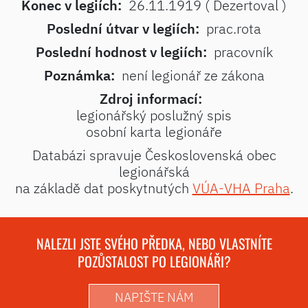
Konec v legiích:
26.11.1919 ( Dezertoval )
Poslední útvar v legiích:
prac.rota
Poslední hodnost v legiích:
pracovník
Poznámka:
není legionář ze zákona
Zdroj informací:
legionářský poslužný spis
osobní karta legionáře
Databázi spravuje Československá obec
legionářská
na základě dat poskytnutých
VÚA-VHA Praha
.
NALEZLI JSTE SVÉHO PŘEDKA, NEBO VLASTNÍTE
POZŮSTALOST PO LEGIONÁŘI?
NAPIŠTE NÁM