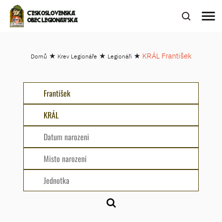
menu
ČESKOSLOVENSKÁ
OBEC LEGIONÁŘSKÁ
★
★
★
KRÁL František
Domů
Krev Legionáře
Legionáři