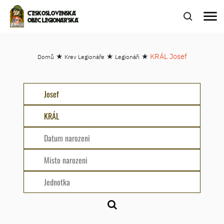
menu
ČESKOSLOVENSKÁ
OBEC LEGIONÁŘSKÁ
★
★
★
KRÁL Josef
Domů
Krev Legionáře
Legionáři