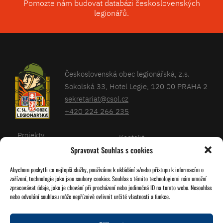
Pomozte nám budovat databázi československých
legionářů.
Československá obec legionářská, z.s.
Sokolská 33, Hotel Legie, 120 00 PRAHA 2
sekretariat@csol.cz
+420 224 266 235
Projekty
Kontakt
Spravovat Souhlas s cookies
Články
Databáze legionářů
Abychom poskytli co nejlepší služby, používáme k ukládání a/nebo přístupu k informacím o
Kalendář
Pro členy
zařízení, technologie jako jsou soubory cookies. Souhlas s těmito technologiemi nám umožní
O nás
zpracovávat údaje, jako je chování při procházení nebo jedinečná ID na tomto webu. Nesouhlas
Zásady cookies
nebo odvolání souhlasu může nepříznivě ovlivnit určité vlastnosti a funkce.
Jednoty ČSOL