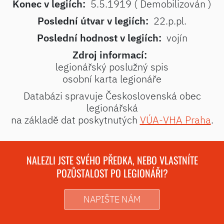
Konec v legiích:
5.5.1919 ( Demobilizován )
Poslední útvar v legiích:
22.p.pl.
Poslední hodnost v legiích:
vojín
Zdroj informací:
legionářský poslužný spis
osobní karta legionáře
Databázi spravuje Československá obec
legionářská
na základě dat poskytnutých
VÚA-VHA Praha
.
NALEZLI JSTE SVÉHO PŘEDKA, NEBO VLASTNÍTE
POZŮSTALOST PO LEGIONÁŘI?
NAPIŠTE NÁM