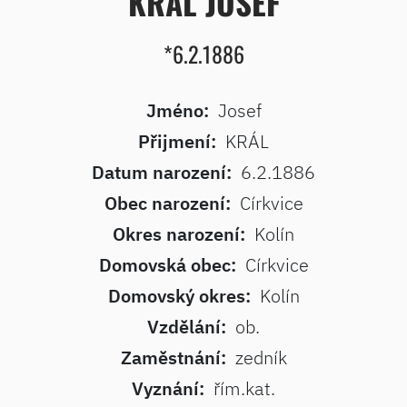
KRÁL JOSEF
*6.2.1886
Jméno:
Josef
Přijmení:
KRÁL
Datum narození:
6.2.1886
Obec narození:
Církvice
Okres narození:
Kolín
Domovská obec:
Církvice
Domovský okres:
Kolín
Vzdělání:
ob.
Zaměstnání:
zedník
Vyznání:
řím.kat.