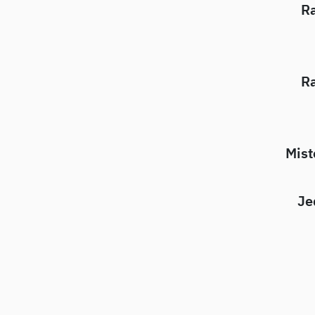
Ra
Ra
Mist
Je