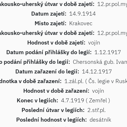
kousko-uherský útvar v době zajetí:
12.pr.pol.m
Datum zajetí:
14.9.1914
Misto zajetí:
Krakovec
kousko-uherský útvar v době zajetí:
12.pr.pol.m
Hodnost v době zajetí:
vojín
Datum podání přihlášky do legií:
1.12.1917
o podání přihlášky do legií:
Chersonská gub. Iva
Datum zařazení do legií:
14.12.1917
dnotka v době zařazení:
1.zál.pl. ( Čs. legie v Rus
Hodnost v době zařazení:
vojín
Konec v legiích:
4.7.1919 ( Zemřel )
Poslední útvar v legiích:
2.stř.pl.
Poslední hodnost v legiích:
desátník