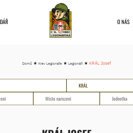
NDÁŘ
O NÁS
★
★
★
KRÁL Josef
Domů
Krev Legionáře
Legionáři