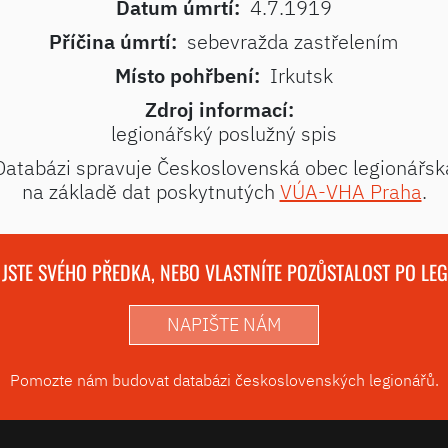
Datum úmrtí:
4.7.1919
Příčina úmrtí:
sebevražda zastřelením
Místo pohřbení:
Irkutsk
Zdroj informací:
legionářský poslužný spis
Databázi spravuje Československá obec legionářsk
na základě dat poskytnutých
VÚA-VHA Praha
.
 JSTE SVÉHO PŘEDKA, NEBO VLASTNÍTE POZŮSTALOST PO LE
NAPIŠTE NÁM
Pomozte nám budovat databázi československých legionářů.