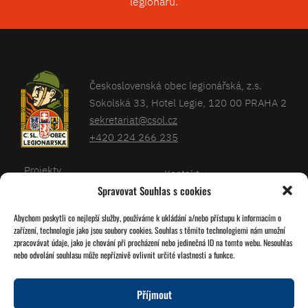
legionářů.
Československá obec legionářská, z.s.
Sokolská 33, Hotel Legie, 120 00 PRAHA 2
sekretariat@csol.cz
+420 224 266 235
Projekty
Kontakt
Spravovat Souhlas s cookies
Články
Databáze legionářů
Abychom poskytli co nejlepší služby, používáme k ukládání a/nebo přístupu k informacím o
Kalendář
Pro členy
zařízení, technologie jako jsou soubory cookies. Souhlas s těmito technologiemi nám umožní
O nás
zpracovávat údaje, jako je chování při procházení nebo jedinečná ID na tomto webu. Nesouhlas
Zásady cookies
nebo odvolání souhlasu může nepříznivě ovlivnit určité vlastnosti a funkce.
Jednoty ČSOL
Příjmout