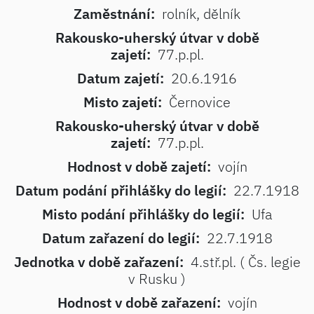
Zaměstnání:
rolník, dělník
Rakousko-uherský útvar v době
zajetí:
77.p.pl.
Datum zajetí:
20.6.1916
Misto zajetí:
Černovice
Rakousko-uherský útvar v době
zajetí:
77.p.pl.
Hodnost v době zajetí:
vojín
Datum podání přihlášky do legií:
22.7.1918
Misto podání přihlášky do legií:
Ufa
Datum zařazení do legií:
22.7.1918
Jednotka v době zařazení:
4.stř.pl. ( Čs. legie
v Rusku )
Hodnost v době zařazení:
vojín