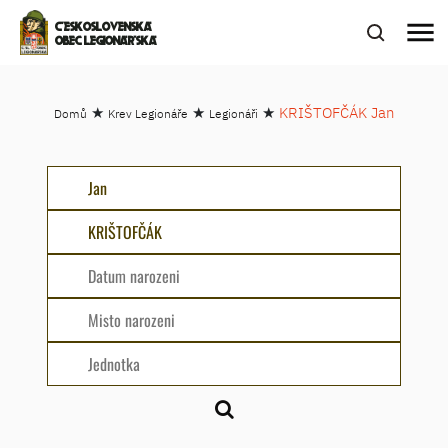
menu
ČESKOSLOVENSKÁ
OBEC LEGIONÁŘSKÁ
★
★
★
KRIŠTOFČÁK Jan
Domů
Krev Legionáře
Legionáři