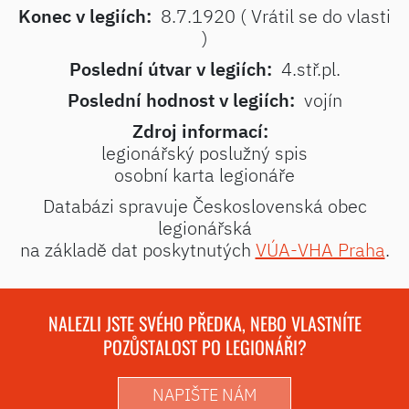
Konec v legiích:
8.7.1920 ( Vrátil se do vlasti
)
Poslední útvar v legiích:
4.stř.pl.
Poslední hodnost v legiích:
vojín
Zdroj informací:
legionářský poslužný spis
osobní karta legionáře
Databázi spravuje Československá obec
legionářská
na základě dat poskytnutých
VÚA-VHA Praha
.
NALEZLI JSTE SVÉHO PŘEDKA, NEBO VLASTNÍTE
POZŮSTALOST PO LEGIONÁŘI?
NAPIŠTE NÁM