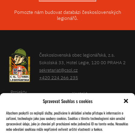
Pomozte nám budovat databázi československých
legionářů.
Československá obec legionářská, z.s.
Sokolská 33, Hotel Legie, 120 00 PRAHA 2
sekretariat@csol.cz
+420 224 266 235
Projekty
Kontakt
Spravovat Souhlas s cookies
Články
Databáze legionářů
Abychom poskytli co nejlepší služby, používáme k ukládání a/nebo přístupu k informacím o
Kalendář
Pro členy
zařízení, technologie jako jsou soubory cookies. Souhlas s těmito technologiemi nám umožní
O nás
zpracovávat údaje, jako je chování při procházení nebo jedinečná ID na tomto webu. Nesouhlas
Zásady cookies
nebo odvolání souhlasu může nepříznivě ovlivnit určité vlastnosti a funkce.
Jednoty ČSOL