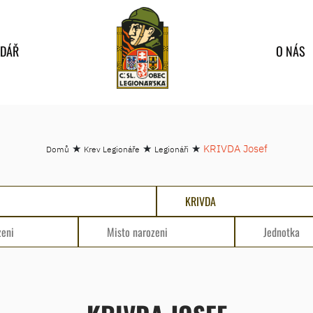
NDÁŘ
O NÁS
★
★
★
KRIVDA Josef
Domů
Krev Legionáře
Legionáři