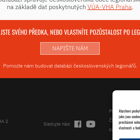
na základě dat poskytnutých
VÚA-VHA Praha
.
 JSTE SVÉHO PŘEDKA, NEBO VLASTNÍTE POZŮSTALOST PO LE
NAPIŠTE NÁM
Pomozte nám budovat databázi československých legionářů.
Projekty
Abychom poskytl
jako jsou soubo
Články
HA 2
procházení nebo
Sledujte nás!
vlastnosti a fun
Kalendář