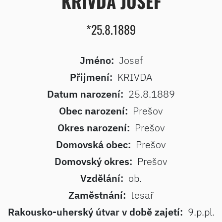
KRIVDA JOSEF
*25.8.1889
Jméno:
Josef
Přijmení:
KRIVDA
Datum narození:
25.8.1889
Obec narození:
Prešov
Okres narození:
Prešov
Domovská obec:
Prešov
Domovský okres:
Prešov
Vzdělání:
ob.
Zaměstnání:
tesař
Rakousko-uherský útvar v době zajetí:
9.p.pl.