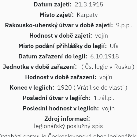
Datum zajetí:
21.3.1915
Misto zajetí:
Karpaty
Rakousko-uherský útvar v době zajetí:
9.p.pl.
Hodnost v době zajetí:
vojín
Misto podání přihlášky do legií:
Ufa
Datum zařazení do legií:
6.10.1918
Jednotka v době zařazení:
( Čs. legie v Rusku )
Hodnost v době zařazení:
vojín
Konec v legiích:
1920 ( Vrátil se do vlasti )
Poslední útvar v legiích:
1.zál.pl.
Poslední hodnost v legiích:
vojín
Zdroj informací:
legionářský poslužný spis
Databázi spravuje Československá obec legionářsk