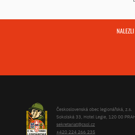
NALEZLI
Československá obec legionářská, z.s.
Sokolská 33, Hotel Legie, 120 00 PRA
sekretariat@csol.cz
+420 224 266 235