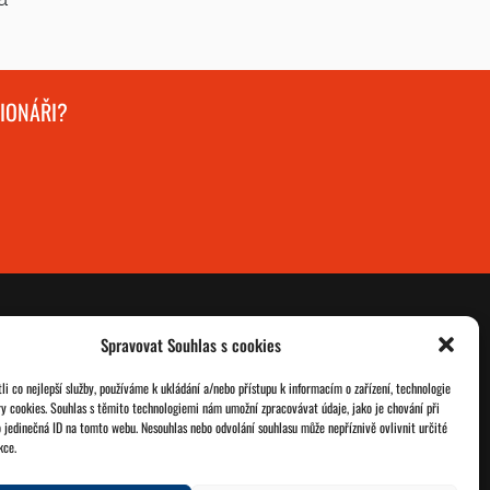
GIONÁŘI?
Spravovat Souhlas s cookies
O nás
Databáze legionářů
i co nejlepší služby, používáme k ukládání a/nebo přístupu k informacím o zařízení, technologie
ry cookies. Souhlas s těmito technologiemi nám umožní zpracovávat údaje, jako je chování při
Jednoty ČSOL
Pro členy
 jedinečná ID na tomto webu. Nesouhlas nebo odvolání souhlasu může nepříznivě ovlivnit určité
kce.
Kontakt
Zásady cookies