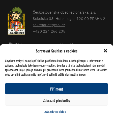
Československá obec legionářská, z.s.
Sokolská 33, Hotel Legie, 120 00 PRAHA 2
sekretariat@csol.cz
+420 224 266 235
Projekty
Kontakt
Spravovat Souhlas s cookies
Články
Databáze legionářů
Abychom poskytli co nejlepší služby, používáme k ukládání a/nebo přístupu k informacím o
Kalendář
Pro členy
zařízení, technologie jako jsou soubory cookies. Souhlas s těmito technologiemi nám umožní
O nás
zpracovávat údaje, jako je chování při procházení nebo jedinečná ID na tomto webu. Nesouhlas
Zásady cookies
nebo odvolání souhlasu může nepříznivě ovlivnit určité vlastnosti a funkce.
Jednoty ČSOL
Příjmout
Sledujte nás!
Zobrazit předvolby
Zásady cookies
© 2026 Grafika
Studio Družba
Vytvořil
Miroslav Tomášek
a Lukáš Víšek