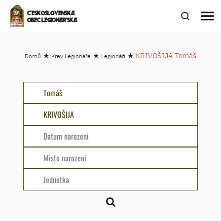
menu
ČESKOSLOVENSKÁ
OBEC LEGIONÁŘSKÁ
★
★
★
KRIVOŠIJA Tomáš
Domů
Krev Legionáře
Legionáři