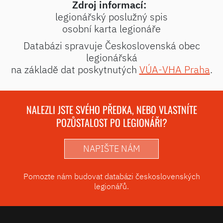
Zdroj informací:
legionářský poslužný spis
osobní karta legionáře
Databázi spravuje Československá obec
legionářská
na základě dat poskytnutých
VÚA-VHA Praha
.
NALEZLI JSTE SVÉHO PŘEDKA, NEBO VLASTNÍTE
POZŮSTALOST PO LEGIONÁŘI?
NAPIŠTE NÁM
Pomozte nám budovat databázi československých
legionářů.